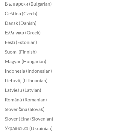
Български (Bulgarian)
Čeština (Czech)
Dansk (Danish)
Ελληνικά (Greek)
Eesti (Estonian)
Suomi (Finnish)
Magyar (Hungarian)
Indonesia (Indonesian)
Lietuvių (Lithuanian)
Latviešu (Latvian)
Română (Romanian)
Slovenčina (Slovak)
Slovenščina (Slovenian)
Українська (Ukrainian)