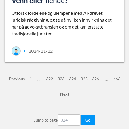
Venn eller fiende?
Utforsk fordelene og ulempene med AI-drevet
juridisk rådgivning, og se på hvilken innvirkning det
har på advokatbransjen og om det kan erstatte
tradisjonelle jurister.
2024-11-12
•
Previous
1
322
323
324
325
326
466
…
…
Next
Jump to page
Go