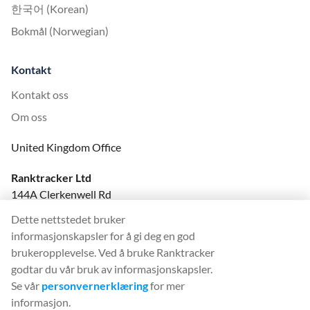
한국어 (Korean)
Bokmål (Norwegian)
Kontakt
Kontakt oss
Om oss
United Kingdom Office
Ranktracker Ltd
144A Clerkenwell Rd
London, EC1R 5DF
Dette nettstedet bruker
Company No: 08820809
informasjonskapsler for å gi deg en god
felix@ranktracker.com
brukeropplevelse. Ved å bruke Ranktracker
godtar du vår bruk av informasjonskapsler.
Se vår
personvernerklæring
for mer
informasjon.
2015 -
2026
© Ranktracker. All Rights Reserved.