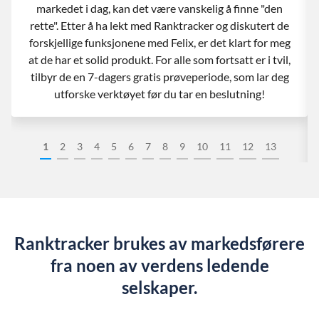
markedet i dag, kan det være vanskelig å finne "den
rette". Etter å ha lekt med Ranktracker og diskutert de
forskjellige funksjonene med Felix, er det klart for meg
at de har et solid produkt. For alle som fortsatt er i tvil,
tilbyr de en 7-dagers gratis prøveperiode, som lar deg
utforske verktøyet før du tar en beslutning!
1
2
3
4
5
6
7
8
9
10
11
12
13
Ranktracker brukes av markedsførere
fra noen av verdens ledende
selskaper.