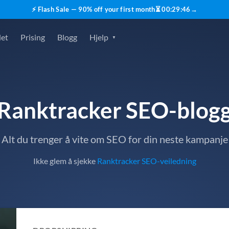
⚡ Flash Sale — 90% off your first month
⏳
00
:
29
:
45
→
det
Prising
Blogg
Hjelp
Ranktracker SEO-blog
Alt du trenger å vite om SEO for din neste kampanje
Ikke glem å sjekke
Ranktracker SEO-veiledning