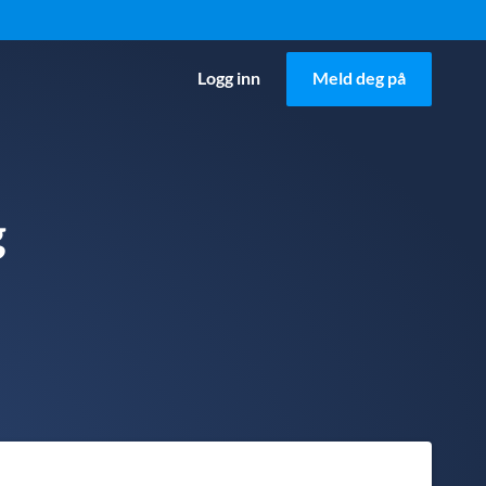
Logg inn
Meld deg på
g