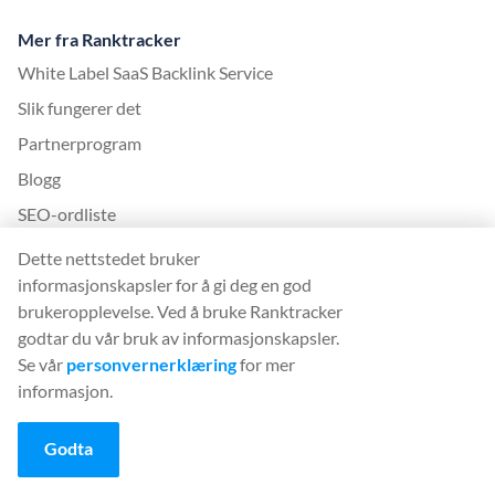
Mer fra Ranktracker
White Label SaaS Backlink Service
Slik fungerer det
Partnerprogram
Blogg
SEO-ordliste
SEO-veiledning
Dette nettstedet bruker
informasjonskapsler for å gi deg en god
Gratis SEO-verktøy
brukeropplevelse. Ved å bruke Ranktracker
Avtale om gjesteinnlegg
godtar du vår bruk av informasjonskapsler.
Historikk for oppdatering av Google-algoritmer
Se vår
personvernerklæring
for mer
informasjon.
Juridisk
Godta
Vilkår og betingelser
Retningslinjer for personvern