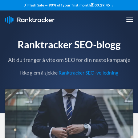
⚡ Flash Sale — 90% off your first month
⏳
00
:
29
:
43
→
Ranktracker SEO-blogg
Alt du trenger å vite om SEO for din neste kampanje
Ikke glem å sjekke
Ranktracker SEO-veiledning