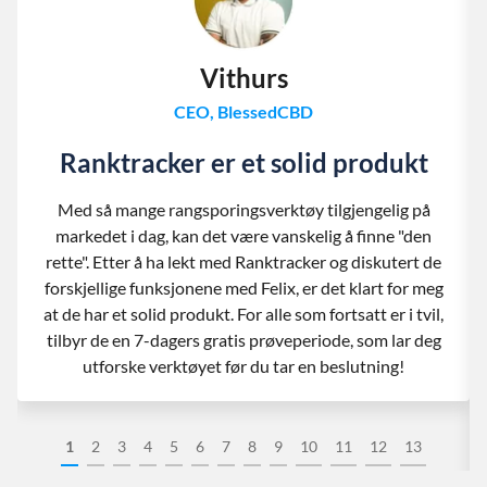
Vithurs
CEO, BlessedCBD
Ranktracker er et solid produkt
Med så mange rangsporingsverktøy tilgjengelig på
markedet i dag, kan det være vanskelig å finne "den
rette". Etter å ha lekt med Ranktracker og diskutert de
forskjellige funksjonene med Felix, er det klart for meg
at de har et solid produkt. For alle som fortsatt er i tvil,
tilbyr de en 7-dagers gratis prøveperiode, som lar deg
utforske verktøyet før du tar en beslutning!
1
2
3
4
5
6
7
8
9
10
11
12
13