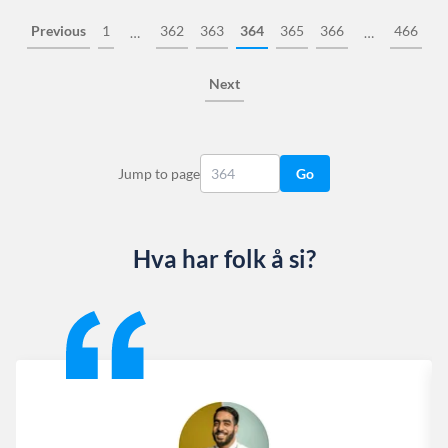
Previous
1
362
363
364
365
366
466
…
…
Next
Jump to page
Go
Hva har folk å si?
Slide 1 of 13