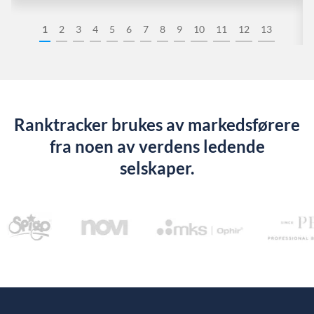
1
2
3
4
5
6
7
8
9
10
11
12
13
Ranktracker brukes av markedsførere
fra noen av verdens ledende
selskaper.