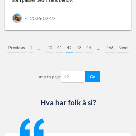
2026-02-27
•
Previous
1
40
41
42
43
44
466
Next
…
…
Jump to page
Go
Hva har folk å si?
Slide 1 of 13