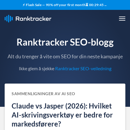
⚡ Flash Sale — 90% off your first month
⏳
00
:
29
:
44
→
Ranktracker SEO-blogg
Alt du trenger å vite om SEO for din neste kampanje
Ikke glem å sjekke
Ranktracker SEO-veiledning
SAMMENLIGNINGER AV AI SEO
Claude vs Jasper (2026): Hvilket
AI-skrivingsverktøy er bedre for
markedsførere?