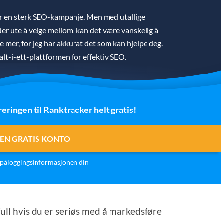
ger en sterk SEO-kampanje. Men med utallige
er ute å velge mellom, kan det være vanskelig å
ke mer, for jeg har akkurat det som kan hjelpe deg.
lt-i-ett-plattformen for effektiv SEO.
reringen til Ranktracker helt gratis!
EN GRATIS KONTO
påloggingsinformasjonen din
ll hvis du er seriøs med å markedsføre