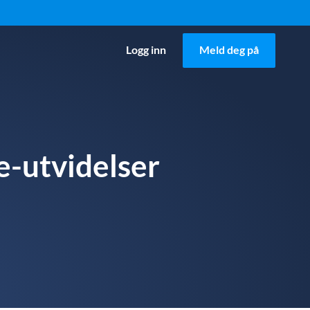
Logg inn
Meld deg på
e-utvidelser