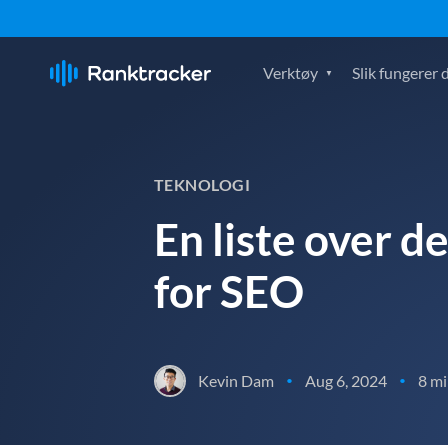
Verktøy
Slik fungerer 
TEKNOLOGI
En liste over d
for SEO
Kevin Dam
Aug 6, 2024
8 mi
•
•