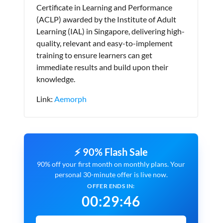
Certificate in Learning and Performance
(ACLP) awarded by the Institute of Adult
Learning (IAL) in Singapore, delivering high-
quality, relevant and easy-to-implement
training to ensure learners can get
immediate results and build upon their
knowledge.
Link:
Aemorph
⚡ 90% Flash Sale
90% off your first month on monthly plans. Your
personal 30-minute offer is live now.
OFFER ENDS IN:
00
:
29
:
45