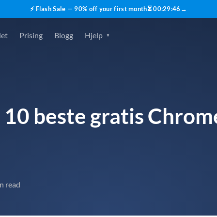
⚡ Flash Sale — 90% off your first month
⏳
00
:
29
:
45
→
det
Prising
Blogg
Hjelp
e 10 beste gratis Chrom
n read