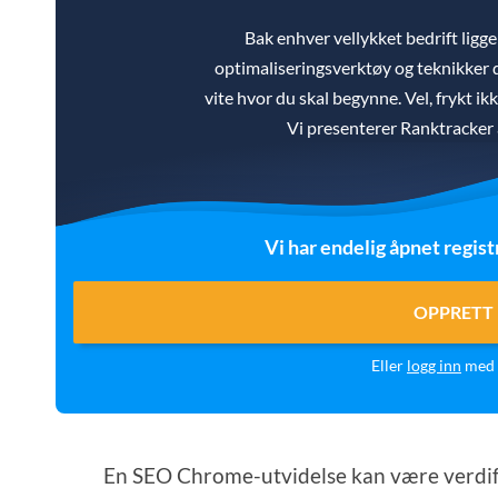
Bak enhver vellykket bedrift lig
optimaliseringsverktøy og teknikker d
vite hvor du skal begynne. Vel, frykt ik
Vi presenterer Ranktracker a
Vi har endelig åpnet regist
OPPRETT 
Eller
logg inn
med 
En SEO Chrome-utvidelse kan være verdifu