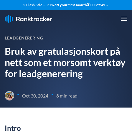
⚡ Flash Sale — 90% off your first month
⏳
00
:
29
:
44
→
LEADGENERERING
Bruk av gratulasjonskort på
nett som et morsomt verktøy
for leadgenerering
•
•
Oct 30, 2024
8 min read
Intro