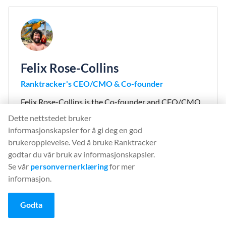
Felix Rose-Collins
Ranktracker's CEO/CMO & Co-founder
Felix Rose-Collins is the Co-founder and CEO/CMO
of Ranktracker. With over 15 years of SEO
Dette nettstedet bruker
experience, he has single-handedly scaled the
informasjonskapsler for å gi deg en god
Ranktracker site to over 500,000 monthly visits, with
brukeropplevelse. Ved å bruke Ranktracker
390,000 of these stemming from organic searches
godtar du vår bruk av informasjonskapsler.
each month.
Se vår
personvernerklæring
for mer
informasjon.
Godta
⚡ 90% Flash Sale