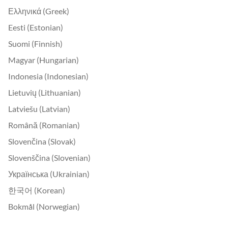
Ελληνικά (Greek)
Eesti (Estonian)
Suomi (Finnish)
Magyar (Hungarian)
Indonesia (Indonesian)
Lietuvių (Lithuanian)
Latviešu (Latvian)
Română (Romanian)
Slovenčina (Slovak)
Slovenščina (Slovenian)
Українська (Ukrainian)
한국어 (Korean)
Bokmål (Norwegian)