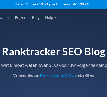
⚡ Flash Sale — 90% off your first month
⏳
00
:
29
:
44
→
 werkt
Prijzen
Blog
Help
Ranktracker SEO Blog
s wat u moet weten over SEO voor uw volgende cam
Vergeet niet om
Ranktracker SEO Gids
te bekijken