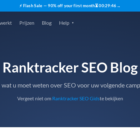
⚡ Flash Sale — 90% off your first month
⏳
00
:
29
:
45
→
 werkt
Prijzen
Blog
Help
Ranktracker SEO Blog
s wat u moet weten over SEO voor uw volgende cam
Vergeet niet om
Ranktracker SEO Gids
te bekijken