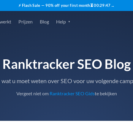
⚡ Flash Sale — 90% off your first month
⏳
00
:
29
:
46
→
 werkt
Prijzen
Blog
Help
Ranktracker SEO Blog
s wat u moet weten over SEO voor uw volgende cam
Vergeet niet om
Ranktracker SEO Gids
te bekijken