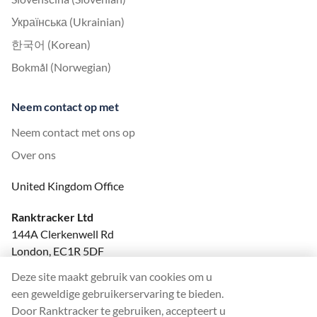
Українська (Ukrainian)
한국어 (Korean)
Bokmål (Norwegian)
Neem contact op met
Neem contact met ons op
Over ons
United Kingdom Office
Ranktracker Ltd
144A Clerkenwell Rd
London, EC1R 5DF
Company No: 08820809
Deze site maakt gebruik van cookies om u
felix@ranktracker.com
een geweldige gebruikerservaring te bieden.
Door Ranktracker te gebruiken, accepteert u