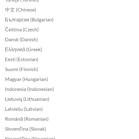
中文 (Chinese)
Български (Bulgarian)
Čeština (Czech)
Dansk (Danish)
Ελληνικά (Greek)
Eesti (Estonian)
Suomi (Finnish)
Magyar (Hungarian)
Indonesia (Indonesian)
Lietuvių (Lithuanian)
Latviešu (Latvian)
Română (Romanian)
Slovenčina (Slovak)
Slovenščina (Slovenian)