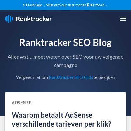
⚡ Flash Sale — 90% off your first month
⏳
00
:
29
:
44
→
Ranktracker SEO Blog
Alles wat u moet weten over SEO voor uw volgende
campagne
Vergeet niet om
Ranktracker SEO Gids
te bekijken
ADSENSE
Waarom betaalt AdSense
verschillende tarieven per klik?