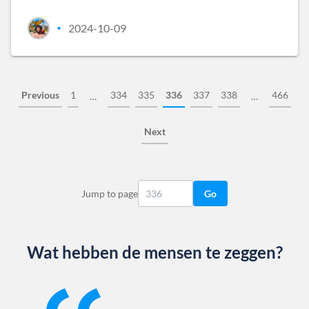
2024-10-09
•
Previous
1
334
335
336
337
338
466
…
…
Next
Jump to page
Go
Wat hebben de mensen te zeggen?
Slide 1 of 13