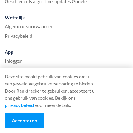
Geschiedenis algoritme-updates Google
Wettelijk
Algemene voorwaarden
Privacybeleid
App
Inloggen
Inschrijven
Deze site maakt gebruik van cookies om u
Prijzen
een geweldige gebruikerservaring te bieden.
App mijlpalen
Door Ranktracker te gebruiken, accepteert u
ons gebruik van cookies. Bekijk ons
Helpdesk
privacybeleid
voor meer details.
Talen
Accepteren
English (English)
Deutsch (German)