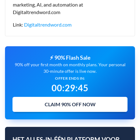
marketing, AI, and automation at
Digitaltrendword.com
Link:
Digitaltrendword.com
⚡ 90% Flash Sale
90% off your first month on monthly plans. Your personal
30-minute offer is live now.
OFFER ENDS IN:
00
:
29
:
43
CLAIM 90% OFF NOW
HET ALLES-IN-ÉÉN PLATFORM VOOR