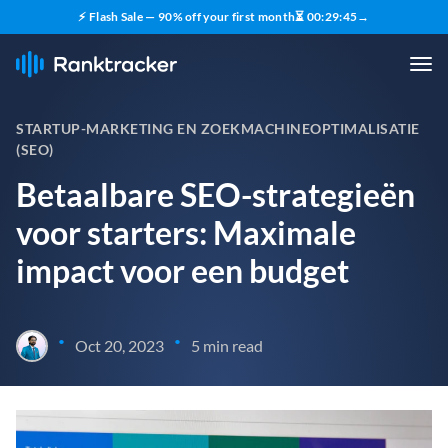
⚡ Flash Sale — 90% off your first month
⏳
00
:
29
:
43
→
STARTUP-MARKETING EN ZOEKMACHINEOPTIMALISATIE
(SEO)
Betaalbare SEO-strategieën
voor starters: Maximale
impact voor een budget
•
•
Oct 20, 2023
5 min read