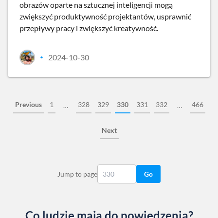
obrazów oparte na sztucznej inteligencji mogą
zwiększyć produktywność projektantów, usprawnić
przepływy pracy i zwiększyć kreatywność.
2024-10-30
•
Previous
1
328
329
330
331
332
466
…
…
Next
Jump to page
Go
Co ludzie mają do powiedzenia?