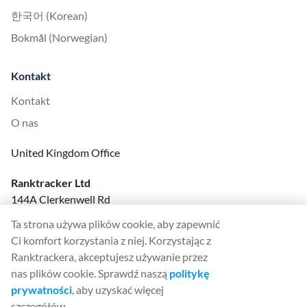
한국어 (Korean)
Bokmål (Norwegian)
Kontakt
Kontakt
O nas
United Kingdom Office
Ranktracker Ltd
144A Clerkenwell Rd
London, EC1R 5DF
Ta strona używa plików cookie, aby zapewnić
Company No: 08820809
Ci komfort korzystania z niej. Korzystając z
felix@ranktracker.com
Ranktrackera, akceptujesz używanie przez
nas plików cookie. Sprawdź naszą
politykę
prywatności
, aby uzyskać więcej
szczegółów.