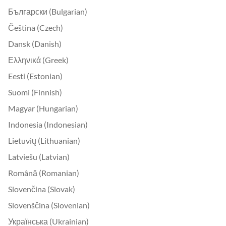
Български (Bulgarian)
Čeština (Czech)
Dansk (Danish)
Ελληνικά (Greek)
Eesti (Estonian)
Suomi (Finnish)
Magyar (Hungarian)
Indonesia (Indonesian)
Lietuvių (Lithuanian)
Latviešu (Latvian)
Română (Romanian)
Slovenčina (Slovak)
Slovenščina (Slovenian)
Українська (Ukrainian)