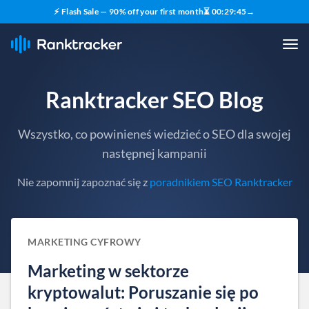
⚡ Flash Sale — 90% off your first month
⏳
00
:
29
:
44
→
Ranktracker SEO Blog
Wszystko, co powinieneś wiedzieć o SEO dla swojej
następnej kampanii
Nie zapomnij zapoznać się z
poradnikiem SEO Ranktracker
MARKETING CYFROWY
Marketing w sektorze
kryptowalut: Poruszanie się po