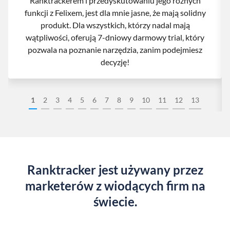
Ranktrackerem i przedyskutowaniu jego różnych
funkcji z Felixem, jest dla mnie jasne, że mają solidny
produkt. Dla wszystkich, którzy nadal mają
wątpliwości, oferują 7-dniowy darmowy trial, który
pozwala na poznanie narzędzia, zanim podejmiesz
decyzję!
1
2
3
4
5
6
7
8
9
10
11
12
13
Ranktracker jest używany przez
marketerów z wiodących firm na
świecie.