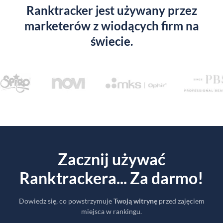
Ranktracker jest używany przez
marketerów z wiodących firm na
świecie.
Zacznij używać
Ranktrackera... Za darmo!
Dowiedz się, co powstrzymuje
Twoją witrynę
przed zajęciem
miejsca w rankingu.