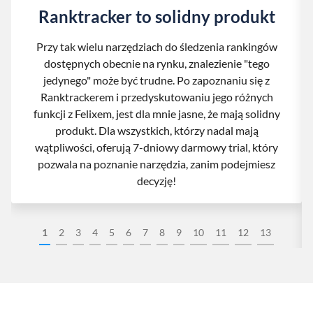
Ranktracker to solidny produkt
Przy tak wielu narzędziach do śledzenia rankingów
dostępnych obecnie na rynku, znalezienie "tego
jedynego" może być trudne. Po zapoznaniu się z
Ranktrackerem i przedyskutowaniu jego różnych
funkcji z Felixem, jest dla mnie jasne, że mają solidny
produkt. Dla wszystkich, którzy nadal mają
wątpliwości, oferują 7-dniowy darmowy trial, który
pozwala na poznanie narzędzia, zanim podejmiesz
decyzję!
1
2
3
4
5
6
7
8
9
10
11
12
13