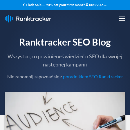
⚡ Flash Sale — 90% off your first month
⏳
00
:
29
:
43
→
Ranktracker SEO Blog
Wszystko, co powinieneś wiedzieć o SEO dla swojej
następnej kampanii
Nie zapomnij zapoznać się z
poradnikiem SEO Ranktracker