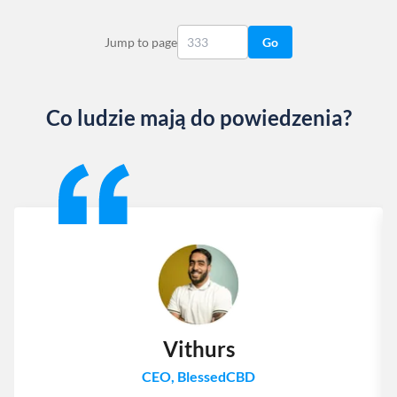
Jump to page
Go
Co ludzie mają do powiedzenia?
Slide 1 of 13
Vithurs
CEO, BlessedCBD