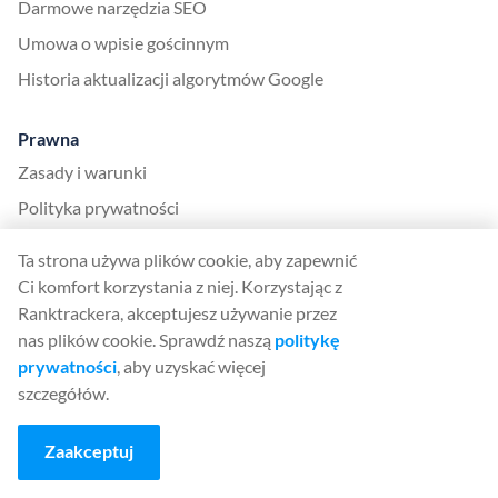
Darmowe narzędzia SEO
Umowa o wpisie gościnnym
Historia aktualizacji algorytmów Google
Prawna
Zasady i warunki
Polityka prywatności
Ta strona używa plików cookie, aby zapewnić
App
Ci komfort korzystania z niej. Korzystając z
Zaloguj się
Ranktrackera, akceptujesz używanie przez
Zarejestruj się
nas plików cookie. Sprawdź naszą
politykę
prywatności
, aby uzyskać więcej
Wycena
szczegółów.
Kamienie milowe aplikacji
Helpdesk
Zaakceptuj
Języki