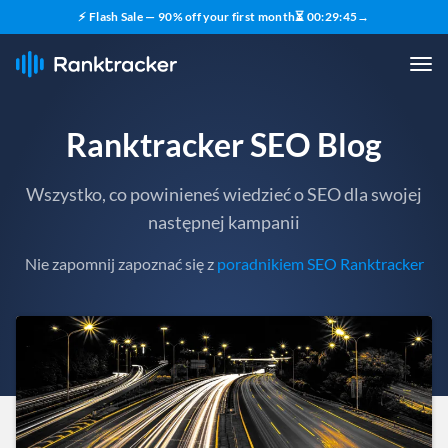
⚡ Flash Sale — 90% off your first month
⏳
00
:
29
:
43
→
Ranktracker SEO Blog
Wszystko, co powinieneś wiedzieć o SEO dla swojej
następnej kampanii
Nie zapomnij zapoznać się z
poradnikiem SEO Ranktracker