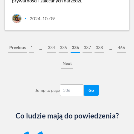
prywatności i zalecanych narzędzi.
2024-10-09
•
Previous
1
334
335
336
337
338
466
…
…
Next
Jump to page
Go
Co ludzie mają do powiedzenia?
Slide 1 of 13