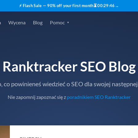
⚡ Flash Sale — 90% off your first month
⏳
00
:
29
:
45
→
a
Wycena
Blog
Pomoc
Ranktracker SEO Blog
, co powinieneś wiedzieć o SEO dla swojej następnej
Nie zapomnij zapoznać się z
poradnikiem SEO Ranktracker