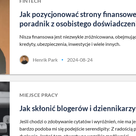
FINTECH
Jak pozycjonować strony finansow
poradnik z osobistego doświadczen
Nisza finansowa jest niezwykle zróżnicowana, obejmując
kredyty, ubezpieczenia, inwestycje i wiele innych.
Henrik Park
2024-08-24
•
MIEJSCE PRACY
Jak skłonić blogerów i dziennikarzy
Jeśli chodzi o zdobywanie cytatów i wyróżnień, nie ma j
bardzo podoba mi się podejście serendipity: Z radością
dyskusje. Jesteś tam, otwarty na wszelkie możliwości.