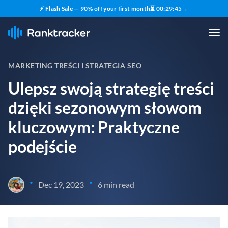
⚡ Flash Sale — 90% off your first month
⏳
00
:
29
:
44
→
MARKETING TREŚCI I STRATEGIA SEO
Ulepsz swoją strategię treści
dzięki sezonowym słowom
kluczowym: Praktyczne
podejście
•
•
Dec 19, 2023
6 min read