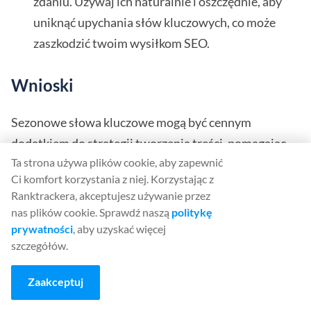
zdaniu. Używaj ich naturalnie i oszczędnie, aby
uniknąć upychania słów kluczowych, co może
zaszkodzić twoim wysiłkom SEO.
Wnioski
Sezonowe słowa kluczowe mogą być cennym
dodatkiem do strategii tworzenia treści, pomagając
Ta strona używa plików cookie, aby zapewnić
przyciągnąć większy ruch i potencjalnych klientów w
Ci komfort korzystania z niej. Korzystając z
określonych porach roku.
Ranktrackera, akceptujesz używanie przez
nas plików cookie. Sprawdź naszą
politykę
Dzięki burzy mózgów, korzystaniu z narzędzi do
prywatności
, aby uzyskać więcej
badania słów kluczowych i pamiętaniu o intencjach
szczegółów.
wyszukiwania, możesz skutecznie włączyć sezonowe
Zaakceptuj
słowa kluczowe do treści i zwiększyć sukces swojej
firmy.