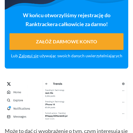
W końcu otworzyliśmy rejestrację do
Ranktrackera całkowicie za darmo!
ZAŁÓŻ DARMOWE KONTO
Lub
Zaloguj się
używając swoich danych uwierzytelniających
Może to dać ci wyobrażenie o tym, czym interesują się