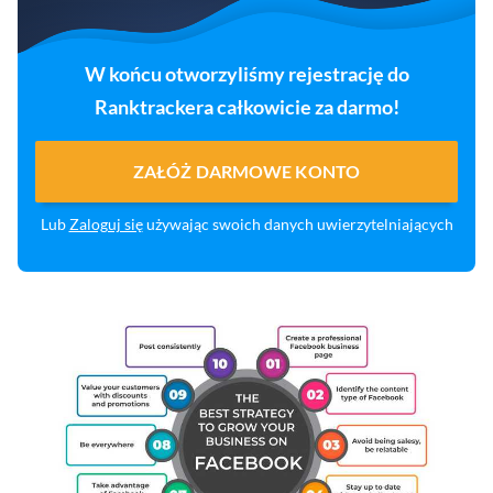
W końcu otworzyliśmy rejestrację do
Ranktrackera całkowicie za darmo!
ZAŁÓŻ DARMOWE KONTO
Lub
Zaloguj się
używając swoich danych uwierzytelniających