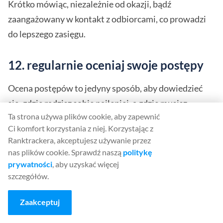
Krótko mówiąc, niezależnie od okazji, bądź
zaangażowany w kontakt z odbiorcami, co prowadzi
do lepszego zasięgu.
12. regularnie oceniaj swoje postępy
Ocena postępów to jedyny sposób, aby dowiedzieć
się, gdzie radzisz sobie najlepiej, a gdzie musisz
Ta strona używa plików cookie, aby zapewnić
wprowadzić ulepszenia. Narzędzia biznesowe
Ci komfort korzystania z niej. Korzystając z
Facebooka pomagają uzyskać pełną analizę, w tym
Ranktrackera, akceptujesz używanie przez
dane demograficzne, zaangażowanie w posty,
nas plików cookie. Sprawdź naszą
politykę
najlepszy czas na publikację i wiele innych. Regularnie
prywatności
, aby uzyskać więcej
szczegółów.
oceniaj swoje wyniki i opracuj odpowiednią strategię,
aby zmaksymalizować swoje wyniki.
Zaakceptuj
Oświadczenie końcowe