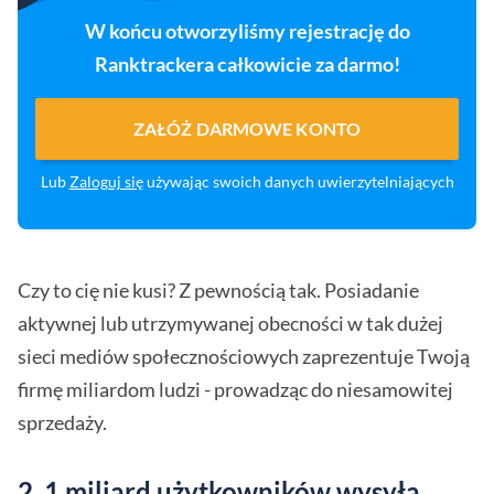
W końcu otworzyliśmy rejestrację do
Ranktrackera całkowicie za darmo!
ZAŁÓŻ DARMOWE KONTO
Lub
Zaloguj się
używając swoich danych uwierzytelniających
Czy to cię nie kusi? Z pewnością tak. Posiadanie
aktywnej lub utrzymywanej obecności w tak dużej
sieci mediów społecznościowych zaprezentuje Twoją
firmę miliardom ludzi - prowadząc do niesamowitej
sprzedaży.
2. 1 miliard użytkowników wysyła