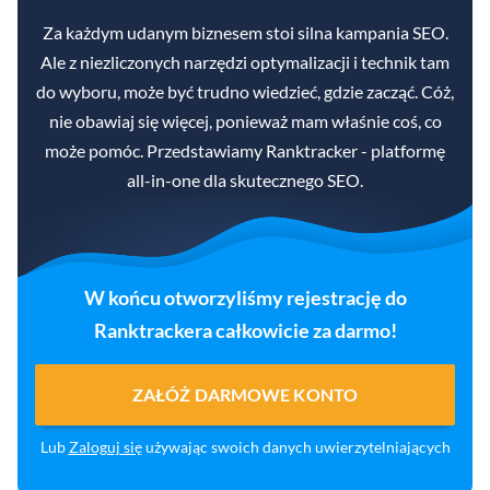
Za każdym udanym biznesem stoi silna kampania SEO.
Ale z niezliczonych narzędzi optymalizacji i technik tam
do wyboru, może być trudno wiedzieć, gdzie zacząć. Cóż,
nie obawiaj się więcej, ponieważ mam właśnie coś, co
może pomóc. Przedstawiamy Ranktracker - platformę
all-in-one dla skutecznego SEO.
W końcu otworzyliśmy rejestrację do
Ranktrackera całkowicie za darmo!
ZAŁÓŻ DARMOWE KONTO
Lub
Zaloguj się
używając swoich danych uwierzytelniających