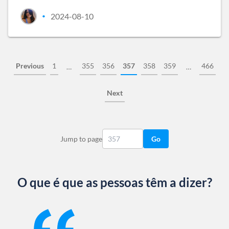
2024-08-10
•
Previous
1
355
356
357
358
359
466
…
…
Next
Jump to page
Go
O que é que as pessoas têm a dizer?
Slide 1 of 13