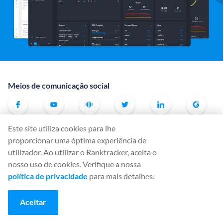
Meios de comunicação social
Este site utiliza cookies para lhe
Ferramentas
proporcionar uma óptima experiência de
Rank Tracker
utilizador. Ao utilizar o Ranktracker, aceita o
Keyword Finder
nosso uso de cookies. Verifique a nossa
política de privacidade
para mais detalhes.
SERP Checker
Web Audit
Aceitar
Backlink Checker