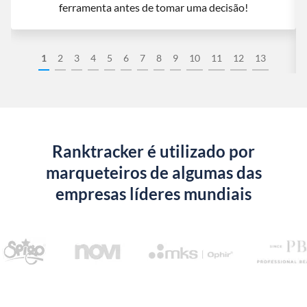
ferramenta antes de tomar uma decisão!
1
2
3
4
5
6
7
8
9
10
11
12
13
Ranktracker é utilizado por
marqueteiros de algumas das
empresas líderes mundiais