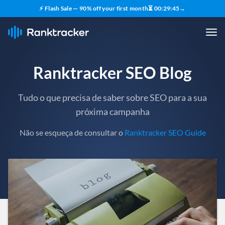
⚡ Flash Sale — 90% off your first month
⏳
00
:
29
:
43
→
Ranktracker SEO Blog
Tudo o que precisa de saber sobre SEO para a sua
próxima campanha
Não se esqueça de consultar o
Ranktracker SEO Guide