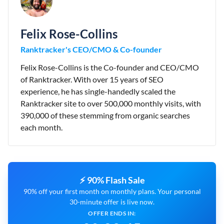
Felix Rose-Collins
Ranktracker's CEO/CMO & Co-founder
Felix Rose-Collins is the Co-founder and CEO/CMO
of Ranktracker. With over 15 years of SEO
experience, he has single-handedly scaled the
Ranktracker site to over 500,000 monthly visits, with
390,000 of these stemming from organic searches
each month.
⚡ 90% Flash Sale
90% off your first month on monthly plans. Your personal
30-minute offer is live now.
OFFER ENDS IN: