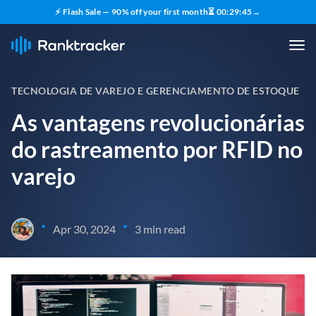
⚡ Flash Sale — 90% off your first month
⏳
00
:
29
:
44
→
TECNOLOGIA DE VAREJO E GERENCIAMENTO DE ESTOQUE
As vantagens revolucionárias
do rastreamento por RFID no
varejo
•
•
Apr 30, 2024
3 min read