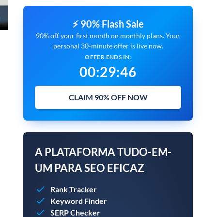
⚡ 90% Flash Sale
90% off your first month on monthly plans. Your
personal 30-minute offer is live now.
OFFER ENDS IN:
00
:
29
:
45
CLAIM 90% OFF NOW
A PLATAFORMA TUDO-EM-
UM PARA SEO EFICAZ
Rank Tracker
Keyword Finder
SERP Checker