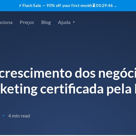
⚡ Flash Sale — 90% off your first month
⏳
00
:
29
:
45
→
nciona
Preços
Blog
Ajuda
 crescimento dos negóc
keting certificada pel
4 min read
•