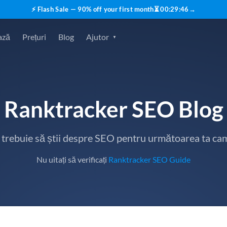
⚡ Flash Sale — 90% off your first month
⏳
00
:
29
:
45
→
ază
Prețuri
Blog
Ajutor
Ranktracker SEO Blog
e trebuie să știi despre SEO pentru următoarea ta ca
Nu uitați să verificați
Ranktracker SEO Guide