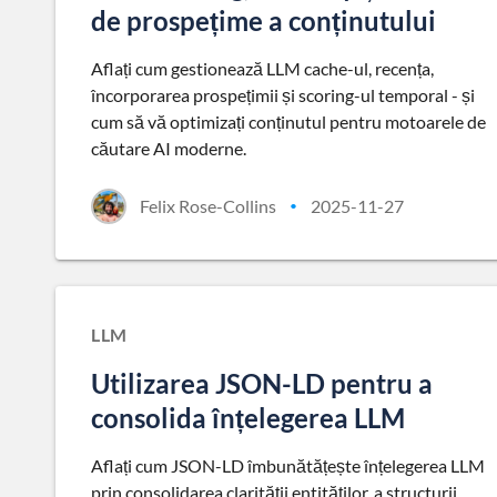
de prospețime a conținutului
Aflați cum gestionează LLM cache-ul, recența,
încorporarea prospețimii și scoring-ul temporal - și
cum să vă optimizați conținutul pentru motoarele de
căutare AI moderne.
Felix Rose-Collins
2025-11-27
•
LLM
Utilizarea JSON-LD pentru a
consolida înțelegerea LLM
Aflați cum JSON-LD îmbunătățește înțelegerea LLM
prin consolidarea clarității entităților, a structurii