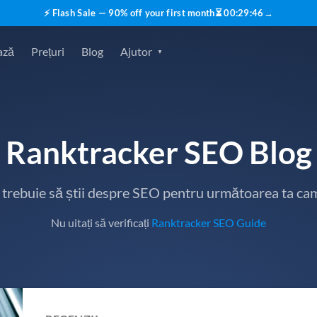
⚡ Flash Sale — 90% off your first month
⏳
00
:
29
:
45
→
ază
Prețuri
Blog
Ajutor
Ranktracker SEO Blog
e trebuie să știi despre SEO pentru următoarea ta ca
Nu uitați să verificați
Ranktracker SEO Guide