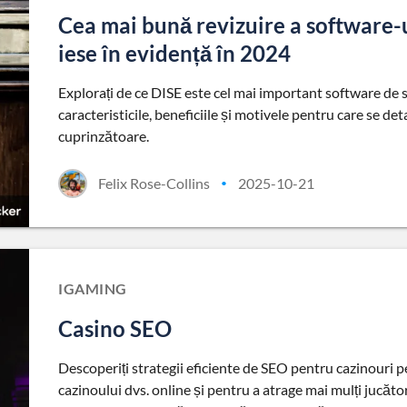
Cea mai bună revizuire a software-u
iese în evidență în 2024
Explorați de ce DISE este cel mai important software de s
caracteristicile, beneficiile și motivele pentru care se d
cuprinzătoare.
Felix Rose-Collins
2025-10-21
•
IGAMING
Casino SEO
Descoperiți strategii eficiente de SEO pentru cazinouri 
cazinoului dvs. online și pentru a atrage mai mulți jucător