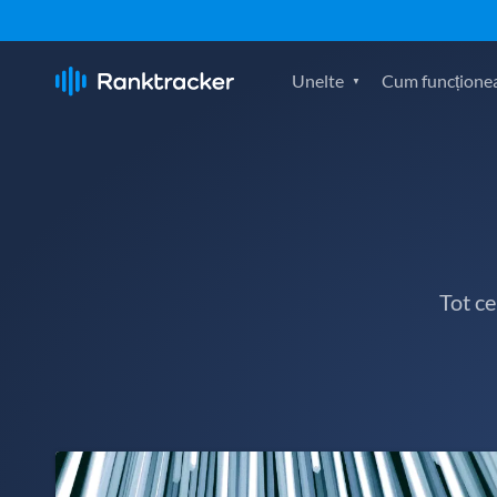
Unelte
Cum funcțione
Tot c