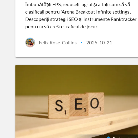
Îmbunătățiți FPS, reduceți lag-ul și aflați cum să vă
clasificați pentru 'Arena Breakout Infinite settings'.
Descoperiți strategii SEO și instrumente Ranktracker
pentru a vă crește traficul de jocuri.
Felix Rose-Collins
2025-10-21
•