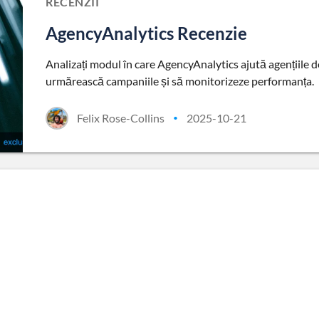
RECENZII
AgencyAnalytics Recenzie
Analizați modul în care AgencyAnalytics ajută agențiile 
urmărească campaniile și să monitorizeze performanța.
Felix Rose-Collins
2025-10-21
•