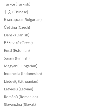
Türkçe (Turkish)
中文 (Chinese)
Български (Bulgarian)
Čeština (Czech)
Dansk (Danish)
Ελληνικά (Greek)
Eesti (Estonian)
Suomi (Finnish)
Magyar (Hungarian)
Indonesia (Indonesian)
Lietuvių (Lithuanian)
Latviešu (Latvian)
Română (Romanian)
Slovenčina (Slovak)