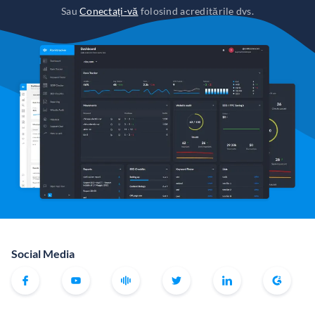
Sau
Conectați-vă
folosind acreditările dvs.
Social Media