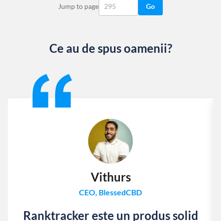
Jump to page
Go
Ce au de spus oamenii?
Slide 1 of 13
Vithurs
CEO, BlessedCBD
Ranktracker este un produs solid