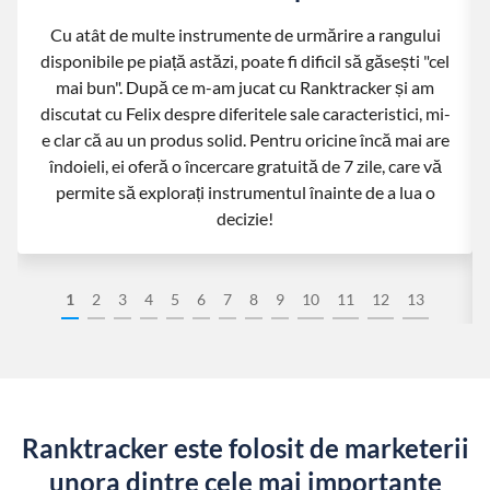
Cu atât de multe instrumente de urmărire a rangului
disponibile pe piață astăzi, poate fi dificil să găsești "cel
mai bun". După ce m-am jucat cu Ranktracker și am
discutat cu Felix despre diferitele sale caracteristici, mi-
e clar că au un produs solid. Pentru oricine încă mai are
îndoieli, ei oferă o încercare gratuită de 7 zile, care vă
permite să explorați instrumentul înainte de a lua o
decizie!
1
2
3
4
5
6
7
8
9
10
11
12
13
Ranktracker este folosit de marketerii
unora dintre cele mai importante