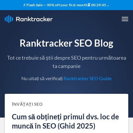
⚡ Flash Sale — 90% off your first month
⏳
00
:
29
:
44
→
Ranktracker SEO Blog
Tot ce trebuie să știi despre SEO pentru următoarea
ta campanie
Nu uitați să verificați
Ranktracker SEO Guide
ÎNVĂȚAȚI SEO
Cum să obțineți primul dvs. loc de
muncă în SEO (Ghid 2025)