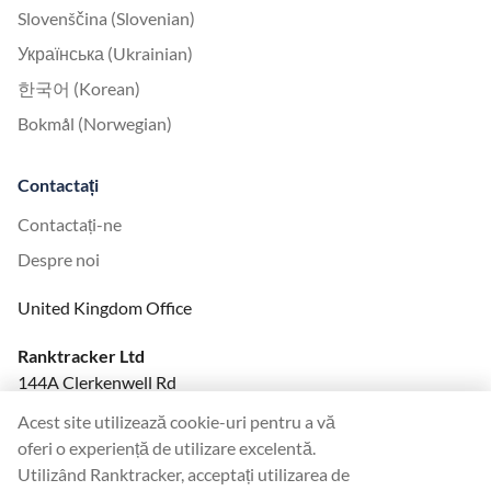
Slovenščina (Slovenian)
Українська (Ukrainian)
한국어 (Korean)
Bokmål (Norwegian)
Contactați
Contactați-ne
Despre noi
United Kingdom Office
Ranktracker Ltd
144A Clerkenwell Rd
London, EC1R 5DF
Acest site utilizează cookie-uri pentru a vă
Company No: 08820809
oferi o experiență de utilizare excelentă.
felix@ranktracker.com
Utilizând Ranktracker, acceptați utilizarea de