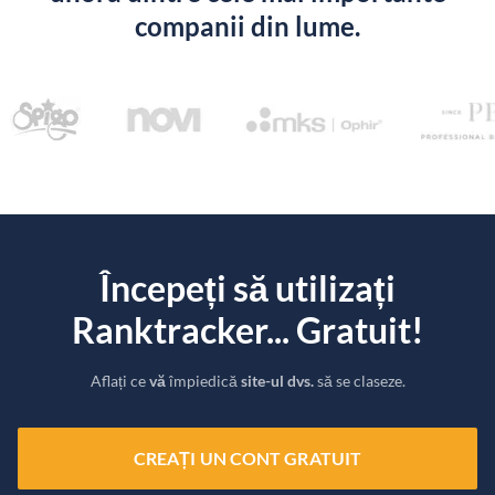
companii din lume.
Începeți să utilizați
Ranktracker... Gratuit!
Aflați ce
vă
împiedică
site-ul dvs.
să se claseze.
CREAȚI UN CONT GRATUIT