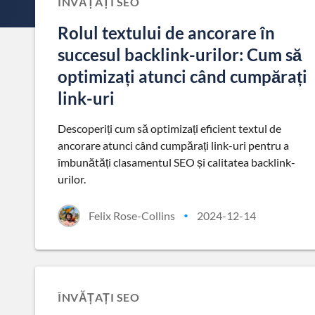
ÎNVĂȚAȚI SEO
Rolul textului de ancorare în
succesul backlink-urilor: Cum să
optimizați atunci când cumpărați
link-uri
Descoperiți cum să optimizați eficient textul de
ancorare atunci când cumpărați link-uri pentru a
îmbunătăți clasamentul SEO și calitatea backlink-
urilor.
Felix Rose-Collins
2024-12-14
•
ÎNVĂȚAȚI SEO