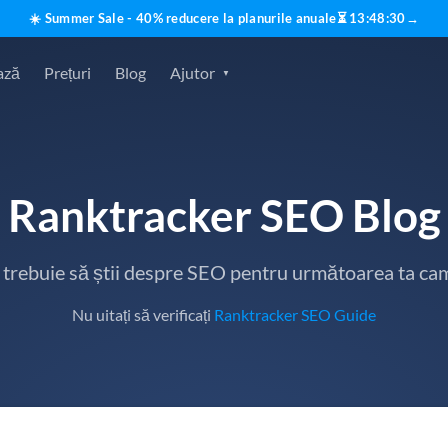
☀️ Summer Sale - 40% reducere la planurile anuale
⏳
13
:
48
:
29
→
ază
Prețuri
Blog
Ajutor
Ranktracker SEO Blog
e trebuie să știi despre SEO pentru următoarea ta ca
Nu uitați să verificați
Ranktracker SEO Guide