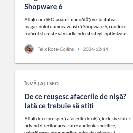
Shopware 6
Aflați cum SEO poate îmbunătăți vizibilitatea
magazinului dumneavoastră Shopware 6, conduce
traficul și crește vânzările prin strategii optimizate.
Felix Rose-Collins
2024-12-14
•
ÎNVĂȚAȚI SEO
De ce reușesc afacerile de nișă?
Iată ce trebuie să știți
Aflați de ce prosperă afacerile de nișă, inclusiv sfaturi
privind direcționarea către audiențe specifice,
valorificarea propunerilor unice de valoare și