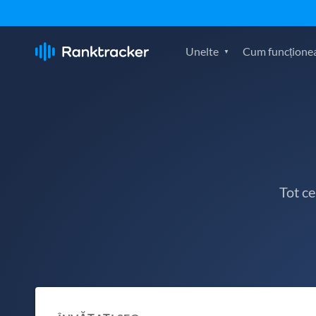
Unelte
Cum funcțione
Tot c