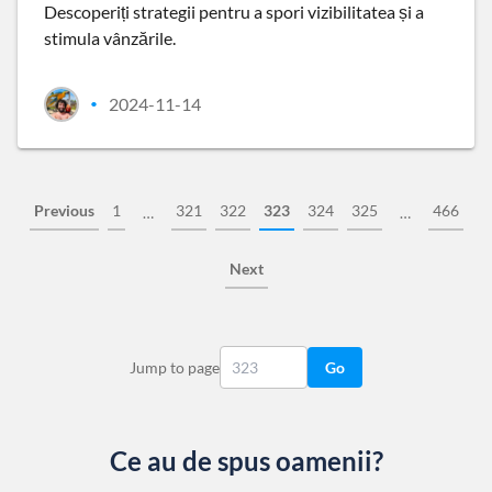
Descoperiți strategii pentru a spori vizibilitatea și a
stimula vânzările.
2024-11-14
•
Previous
1
321
322
323
324
325
466
…
…
Next
Jump to page
Go
Ce au de spus oamenii?