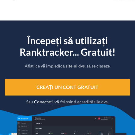
Începeți să utilizați
Ranktracker... Gratuit!
Aflați ce
vă
împiedică
site-ul dvs.
să se claseze.
CREAȚI UN CONT GRATUIT
Sau
Conectați-vă
folosind acreditările dvs.