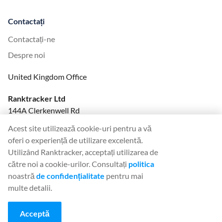
Contactați
Contactați-ne
Despre noi
United Kingdom Office
Ranktracker Ltd
144A Clerkenwell Rd
London, EC1R 5DF
Acest site utilizează cookie-uri pentru a vă
Company No: 08820809
oferi o experiență de utilizare excelentă.
felix@ranktracker.com
Utilizând Ranktracker, acceptați utilizarea de
către noi a cookie-urilor. Consultați
politica
noastră
de confidențialitate
pentru mai
multe detalii.
2015 -
2026
© Ranktracker. All Rights Reserved.
Acceptă