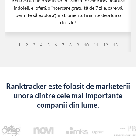
e clar că au un produs solid. Pentru oricine încă mai are
îndoieli, ei oferă o încercare gratuită de 7 zile, care vă
permite să explorați instrumentul înainte de a lua o
decizie!
1
2
3
4
5
6
7
8
9
10
11
12
13
Ranktracker este folosit de marketerii
unora dintre cele mai importante
companii din lume.