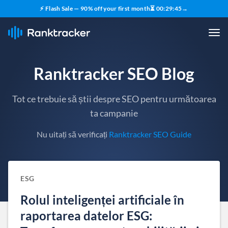
⚡ Flash Sale — 90% off your first month
⏳
00
:
29
:
44
→
Ranktracker SEO Blog
Tot ce trebuie să știi despre SEO pentru următoarea
ta campanie
Nu uitați să verificați
Ranktracker SEO Guide
ESG
Rolul inteligenței artificiale în
raportarea datelor ESG: