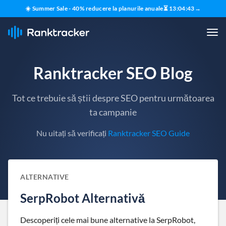
☀️ Summer Sale - 40% reducere la planurile anuale
⏳
13
:
04
:
42
→
Ranktracker SEO Blog
Tot ce trebuie să știi despre SEO pentru următoarea
ta campanie
Nu uitați să verificați
Ranktracker SEO Guide
ALTERNATIVE
SerpRobot Alternativă
Descoperiți cele mai bune alternative la SerpRobot,