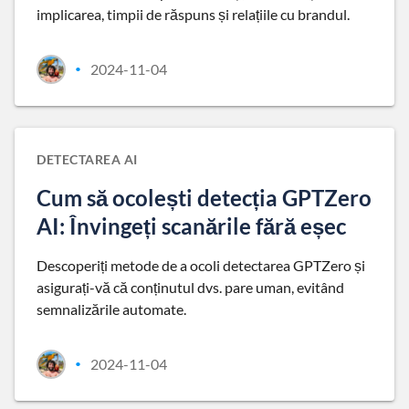
implicarea, timpii de răspuns și relațiile cu brandul.
2024-11-04
•
DETECTAREA AI
Cum să ocolești detecția GPTZero
AI: Învingeți scanările fără eșec
Descoperiți metode de a ocoli detectarea GPTZero și
asigurați-vă că conținutul dvs. pare uman, evitând
semnalizările automate.
2024-11-04
•