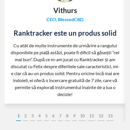
Vithurs
CEO, BlessedCBD
Ranktracker este un produs solid
Cu atât de multe instrumente de urmărire a rangului
disponibile pe piață astăzi, poate fi dificil să găsești "cel
mai bun". După ce m-am jucat cu Ranktracker și am
discutat cu Felix despre diferitele sale caracteristici, mi-
e clar că au un produs solid. Pentru oricine încă mai are
îndoieli, ei oferă o încercare gratuită de 7 zile, care vă
permite să explorați instrumentul înainte de a lua o
decizie!
1
2
3
4
5
6
7
8
9
10
11
12
13