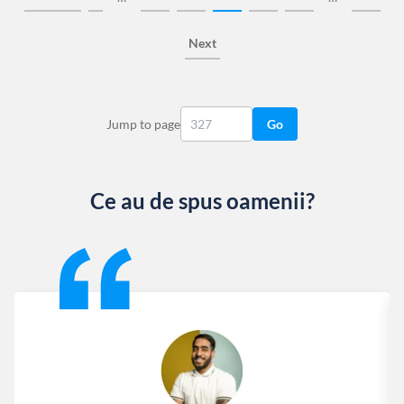
Next
Jump to page
Go
Ce au de spus oamenii?
Slide 1 of 13