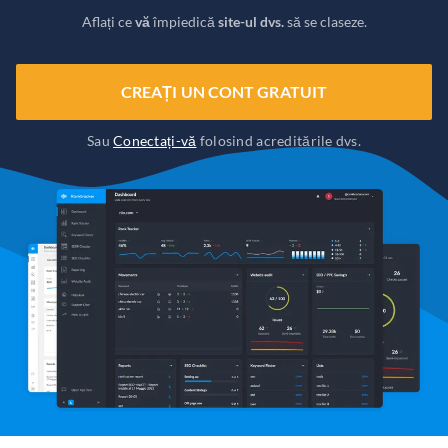
Aflați ce
vă
împiedică
site-ul dvs.
să se claseze.
CREAȚI UN CONT GRATUIT
Sau
Conectați-vă
folosind acreditările dvs.