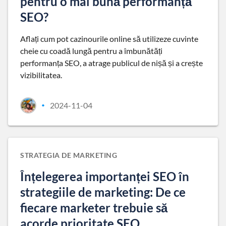
pentru o mai bună performanță
SEO?
Aflați cum pot cazinourile online să utilizeze cuvinte
cheie cu coadă lungă pentru a îmbunătăți
performanța SEO, a atrage publicul de nișă și a crește
vizibilitatea.
2024-11-04
•
STRATEGIA DE MARKETING
Înțelegerea importanței SEO în
strategiile de marketing: De ce
fiecare marketer trebuie să
acorde prioritate SEO