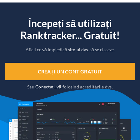
Începeți să utilizați
Ranktracker... Gratuit!
Aflați ce
vă
împiedică
site-ul dvs.
să se claseze.
CREAȚI UN CONT GRATUIT
Sau
Conectați-vă
folosind acreditările dvs.