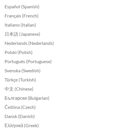
Español (Spanish)
Français (French)
Italiano (Italian)
日本語 (Japanese)
Nederlands (Nederlands)
Polski (Polish)
Português (Portuguese)
Svenska (Swedish)
Türkçe (Turkish)
中文 (Chinese)
Български (Bulgarian)
Čeština (Czech)
Dansk (Danish)
Ελληνικά (Greek)