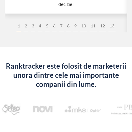
decizie!
1
2
3
4
5
6
7
8
9
10
11
12
13
Ranktracker este folosit de marketerii
unora dintre cele mai importante
companii din lume.