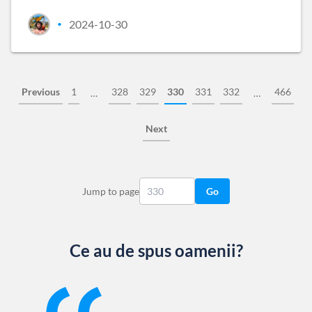
2024-10-30
•
Previous
1
328
329
330
331
332
466
…
…
Next
Jump to page
Go
Ce au de spus oamenii?
Slide 1 of 13