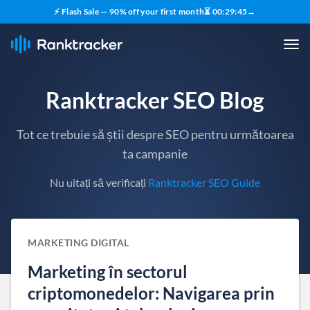
⚡ Flash Sale — 90% off your first month
⏳
00
:
29
:
44
→
Ranktracker SEO Blog
Tot ce trebuie să știi despre SEO pentru următoarea
ta campanie
Nu uitați să verificați
Ranktracker SEO Guide
MARKETING DIGITAL
Marketing în sectorul
criptomonedelor: Navigarea prin