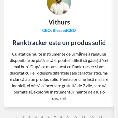
Vithurs
CEO, BlessedCBD
Ranktracker este un produs solid
Cu atât de multe instrumente de urmărire a rangului
disponibile pe piață astăzi, poate fi dificil să găsești "cel
mai bun". După ce m-am jucat cu Ranktracker și am
discutat cu Felix despre diferitele sale caracteristici, mi-
e clar că au un produs solid. Pentru oricine încă mai are
îndoieli, ei oferă o încercare gratuită de 7 zile, care vă
permite să explorați instrumentul înainte de a lua o
decizie!
1
2
3
4
5
6
7
8
9
10
11
12
13