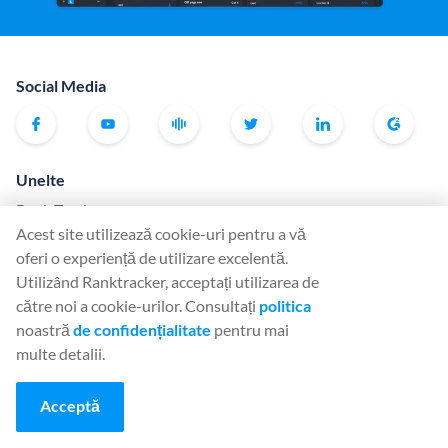
Social Media
Unelte
Rank Tracker
Acest site utilizează cookie-uri pentru a vă
Keyword Finder
oferi o experiență de utilizare excelentă.
SERP Checker
Utilizând Ranktracker, acceptați utilizarea de
Web Audit
către noi a cookie-urilor. Consultați
politica
noastră
de confidențialitate
pentru mai
Backlink Checker
multe detalii.
Backlink Monitor
Lista de verificare SEO
Acceptă
AI Article Writer