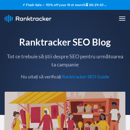
⚡ Flash Sale — 90% off your first month
⏳
00
:
29
:
43
→
Ranktracker SEO Blog
Tot ce trebuie să știi despre SEO pentru următoarea
ta campanie
Nu uitați să verificați
Ranktracker SEO Guide