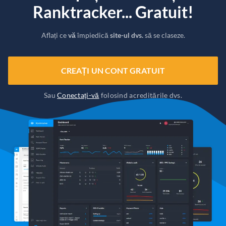
Ranktracker... Gratuit!
Aflați ce
vă
împiedică
site-ul dvs.
să se claseze.
CREAȚI UN CONT GRATUIT
Sau
Conectați-vă
folosind acreditările dvs.