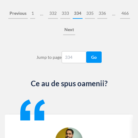
Previous
1
332
333
334
335
336
466
…
…
Next
Jump to page
Go
Ce au de spus oamenii?
Slide 1 of 13