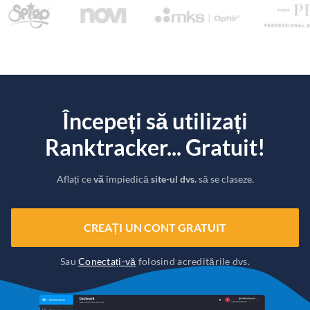
Începeți să utilizați
Ranktracker... Gratuit!
Aflați ce
vă
împiedică
site-ul dvs.
să se claseze.
CREAȚI UN CONT GRATUIT
Sau
Conectați-vă
folosind acreditările dvs.