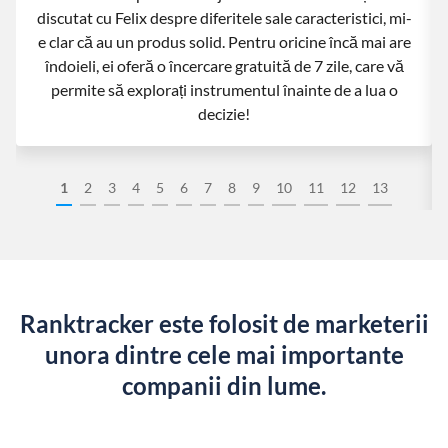
discutat cu Felix despre diferitele sale caracteristici, mi-
e clar că au un produs solid. Pentru oricine încă mai are
îndoieli, ei oferă o încercare gratuită de 7 zile, care vă
permite să explorați instrumentul înainte de a lua o
decizie!
1
2
3
4
5
6
7
8
9
10
11
12
13
Ranktracker este folosit de marketerii
unora dintre cele mai importante
companii din lume.