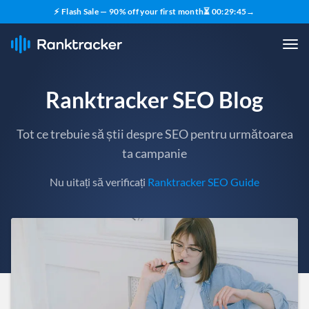
⚡ Flash Sale — 90% off your first month
⏳
00
:
29
:
43
→
Ranktracker SEO Blog
Tot ce trebuie să știi despre SEO pentru următoarea
ta campanie
Nu uitați să verificați
Ranktracker SEO Guide