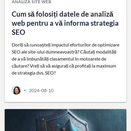
ANALIZĂ SITE WEB
Cum să folosiți datele de analiză
web pentru a vă informa strategia
SEO
Doriți să cunoașteți impactul eforturilor de optimizare
SEO ale site-ului dumneavoastră? Căutați modalități
de a vă îmbunătăți clasamentul în motoarele de
căutare? Vreți să vă asigurați că profitați la maximum
de strategia dvs. SEO?
2024-08-10
•