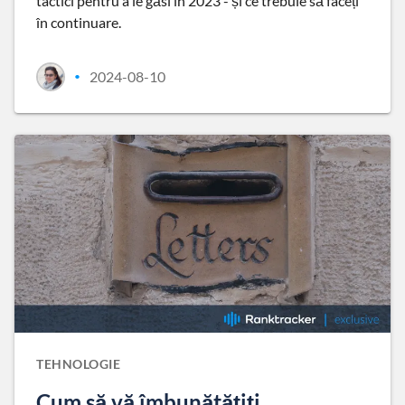
tactici pentru a le găsi în 2023 - și ce trebuie să faceți
în continuare.
2024-08-10
•
TEHNOLOGIE
Cum să vă îmbunătățiți