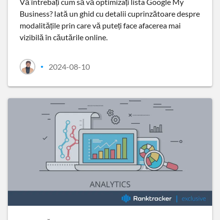
Vă întrebați cum să vă optimizați lista Google My
Business? Iată un ghid cu detalii cuprinzătoare despre
modalitățile prin care vă puteți face afacerea mai
vizibilă în căutările online.
2024-08-10
•