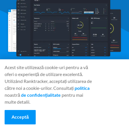
Acest site utilizează cookie-uri pentru a vă
oferi o experiență de utilizare excelentă.
Social Media
Utilizând Ranktracker, acceptați utilizarea de
către noi a cookie-urilor. Consultați
politica
noastră
de confidențialitate
pentru mai
multe detalii.
Unelte
Rank Tracker
Acceptă
Keyword Finder