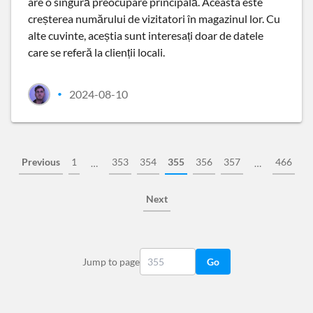
are o singură preocupare principală. Aceasta este
creșterea numărului de vizitatori în magazinul lor. Cu
alte cuvinte, aceștia sunt interesați doar de datele
care se referă la clienții locali.
2024-08-10
•
Previous
1
353
354
355
356
357
466
…
…
Next
Jump to page
Go