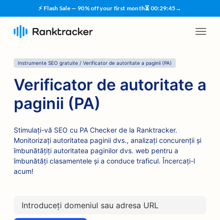
⚡ Flash Sale — 90% off your first month
⏳
00
:
29
:
45
→
Instrumente SEO gratuite / Verificator de autoritate a paginii (PA)
Verificator de autoritate a
paginii (PA)
Stimulați-vă SEO cu PA Checker de la Ranktracker.
Monitorizați autoritatea paginii dvs., analizați concurenții și
îmbunătățiți autoritatea paginilor dvs. web pentru a
îmbunătăți clasamentele și a conduce traficul. Încercați-l
acum!