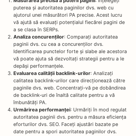
Măsurarea precisă a puterii paginii
: Înțelegeți
puterea și autoritatea paginilor dvs. web cu
ajutorul unei măsurători PA precise. Acest lucru
vă ajută să evaluați potențialul fiecărei pagini de
a se clasa în SERPs.
Analiza concurenților
: Comparați autoritatea
paginii dvs. cu cea a concurenților dvs.
Identificarea punctelor forte și slabe ale acestora
vă poate ajuta să dezvoltați strategii pentru a le
depăși performanțele.
Evaluarea calității backlink-urilor
: Analizați
calitatea backlink-urilor care direcționează către
paginile dvs. web. Concentrați-vă pe dobândirea
de backlink-uri de înaltă calitate pentru a vă
îmbunătăți PA.
Urmărirea performanței
: Urmăriți în mod regulat
autoritatea paginii dvs. pentru a măsura eficiența
eforturilor dvs. SEO. Faceți ajustări bazate pe
date pentru a spori autoritatea paginilor dvs.