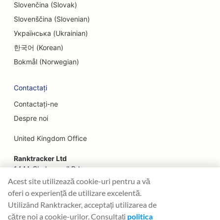
Slovenčina (Slovak)
Slovenščina (Slovenian)
Українська (Ukrainian)
한국어 (Korean)
Bokmål (Norwegian)
Contactați
Contactați-ne
Despre noi
United Kingdom Office
Ranktracker Ltd
144A Clerkenwell Rd
London, EC1R 5DF
Acest site utilizează cookie-uri pentru a vă
Company No: 08820809
oferi o experiență de utilizare excelentă.
felix@ranktracker.com
Utilizând Ranktracker, acceptați utilizarea de
către noi a cookie-urilor. Consultați
politica