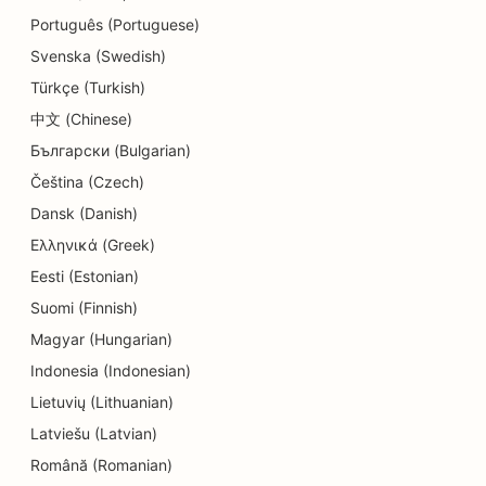
Português (Portuguese)
Svenska (Swedish)
Türkçe (Turkish)
中文 (Chinese)
Български (Bulgarian)
Čeština (Czech)
Dansk (Danish)
Ελληνικά (Greek)
Eesti (Estonian)
Suomi (Finnish)
Magyar (Hungarian)
Indonesia (Indonesian)
Lietuvių (Lithuanian)
Latviešu (Latvian)
Română (Romanian)