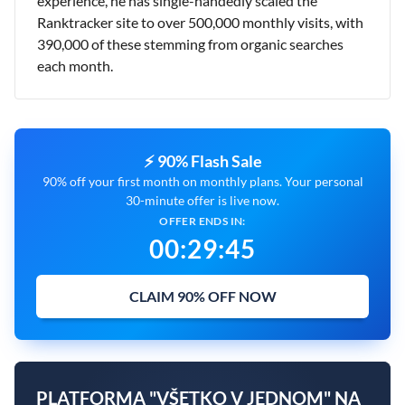
experience, he has single-handedly scaled the
Ranktracker site to over 500,000 monthly visits, with
390,000 of these stemming from organic searches
each month.
⚡ 90% Flash Sale
90% off your first month on monthly plans. Your personal
30-minute offer is live now.
OFFER ENDS IN:
00
:
29
:
44
CLAIM 90% OFF NOW
PLATFORMA "VŠETKO V JEDNOM" NA