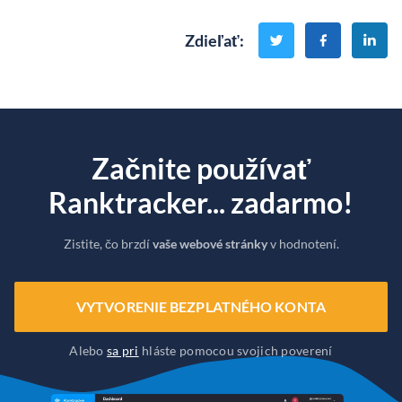
Zdieľať
:
Začnite používať
Ranktracker... zadarmo!
Zistite, čo brzdí
vaše webové stránky
v hodnotení.
VYTVORENIE BEZPLATNÉHO KONTA
Alebo
sa pri
hláste pomocou svojich poverení