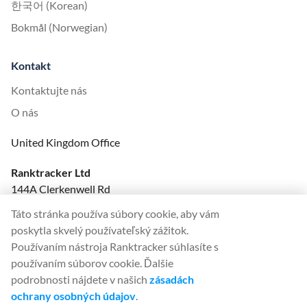
한국어 (Korean)
Bokmål (Norwegian)
Kontakt
Kontaktujte nás
O nás
United Kingdom Office
Ranktracker Ltd
144A Clerkenwell Rd
London, EC1R 5DF
Táto stránka používa súbory cookie, aby vám
Company No: 08820809
poskytla skvelý používateľský zážitok.
felix@ranktracker.com
Používaním nástroja Ranktracker súhlasíte s
používaním súborov cookie. Ďalšie
podrobnosti nájdete v našich
zásadách
ochrany osobných údajov
.
2015 -
2026
© Ranktracker. All Rights Reserved.