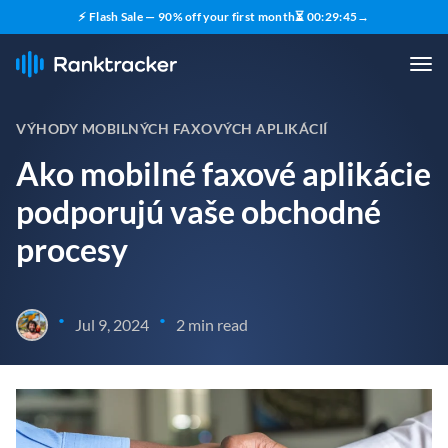
⚡ Flash Sale — 90% off your first month
⏳
00
:
29
:
44
→
VÝHODY MOBILNÝCH FAXOVÝCH APLIKÁCIÍ
Ako mobilné faxové aplikácie
podporujú vaše obchodné
procesy
•
•
Jul 9, 2024
2 min read