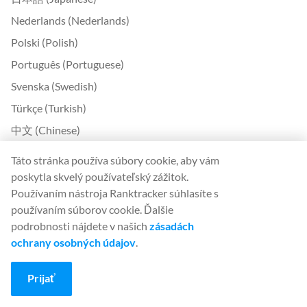
Nederlands (Nederlands)
Polski (Polish)
Português (Portuguese)
Svenska (Swedish)
Türkçe (Turkish)
中文 (Chinese)
Български (Bulgarian)
Táto stránka používa súbory cookie, aby vám
Čeština (Czech)
poskytla skvelý používateľský zážitok.
Používaním nástroja Ranktracker súhlasíte s
Dansk (Danish)
používaním súborov cookie. Ďalšie
Ελληνικά (Greek)
podrobnosti nájdete v našich
zásadách
Eesti (Estonian)
ochrany osobných údajov
.
Suomi (Finnish)
Prijať
Magyar (Hungarian)
Indonesia (Indonesian)