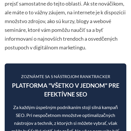
prejsť samostatne do tejto oblasti. Ak ste nováčikom,
ale máte o to vážny záujem, na internete je k dispozícii
množstvo zdrojov, ako sú kurzy, blogy a webové
semináre, ktoré vám pomôžu naučiť sa a byť
informovaní o najnovších trendoch a osvedčených
postupoch v digitálnom marketingu.
ZOZNÁMTE SA S NÁSTROJOM RANKTRACKER
PLATFORMA "VŠETKO V JEDNOM" PRE
EFEKTÍVNE SEO
Za každým úspešným podnikaním stojí silná kampaň
SEO. Pri nespočetnom množstve optimalizačných
nástrojov a techník, z ktorých si môžete vybrať, však
môže byť ťažké zistiť, kde začať. No už sa nemusíte báť,