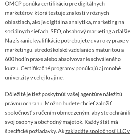
OMCP ponúka certifikáciu pre digitálnych
marketérov, ktorá testuje znalosti v rôznych
oblastiach, ako je digitálna analytika, marketing na
sociálnych sieťach, SEO, obsahový marketing a ďalšie.
Na získanie kvalifikácie potrebujete dva roky praxe v
marketingu, stredoškolské vzdelanie s maturitou a
600 hodín praxe alebo absolvovanie schváleného
kurzu. Certifikačné programy ponúkajú aj mnohé
univerzity v celej krajine.
Dôležité je tiež poskytnúť vašej agentúre náležitú
právnu ochranu. Možno budete chcieť založiť
spoločnosť s ručením obmedzeným, aby ste ochránili
svoj osobný a obchodný majetok. Každý štát má
špecifické požiadavky. Ak
zakladáte spoločnosť LLC v