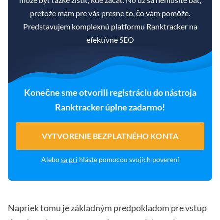
pretože mám pre vás presne to, čo vám pomôže.
Predstavujem komplexnú platformu Ranktracker na
efektívne SEO
Konečne sme otvorili registráciu do nástroja
Ranktracker úplne zadarmo!
VYTVORENIE BEZPLATNÉHO KONTA
Alebo
sa pri
hláste pomocou svojich poverení
Napriek tomu je základným predpokladom pre vstup