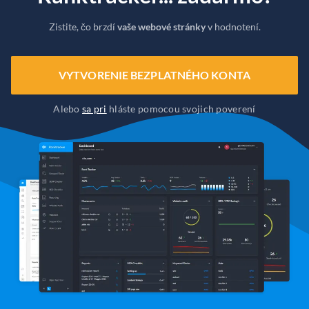
Zistite, čo brzdí
vaše webové stránky
v hodnotení.
VYTVORENIE BEZPLATNÉHO KONTA
Alebo
sa pri
hláste pomocou svojich poverení