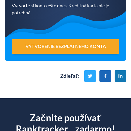
Vytvorte si konto ešte dnes. Kreditná karta nie je
potrebná.
VYTVORENIE BEZPLATNÉHO KONTA
Zdieľať
:
Začnite používať
Ranktracker... zadarmo!