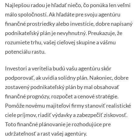
Najlepšou radou je hľadať niečo, čo ponúka len veľmi
málo spoločností. Ak hľadáte pre svoju agentúru
finančné prostriedky alebo investície, dobre napísaný
podnikateľský plán je nevyhnutný. Preukazuje, že
rozumiete trhu, vašej cieľovej skupine a vášmu
potenciálu rastu.
Investori a veritelia budú vašu agentúru skôr
podporovať, ak uvidia solídny plán. Nakoniec, dobre
zostavený podnikateľský plán by mal obsahovať
finančné prognózy, rozpočet a cenové stratégie.
Pomôže novému majiteľovi firmy stanoviť realistické
ciele príjmov, riadiť výdavky a zabezpečiť ziskovosť.
Toto finančné plánovanie je rozhodujúce pre
udržateľnosť a rast vašej agentúry.