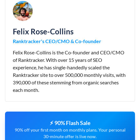
Felix Rose-Collins
Ranktracker's CEO/CMO & Co-founder
Felix Rose-Collins is the Co-founder and CEO/CMO
of Ranktracker. With over 15 years of SEO
experience, he has single-handedly scaled the
Ranktracker site to over 500,000 monthly visits, with
390,000 of these stemming from organic searches
each month.
⚡ 90% Flash Sale
90% off your first month on monthly plans. Your personal
30-minute offer is live now.