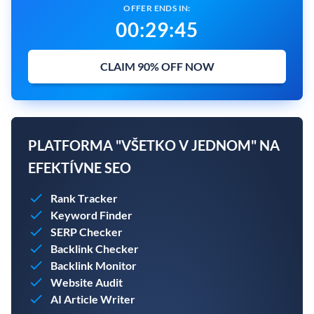
OFFER ENDS IN:
00
:
29
:
43
CLAIM 90% OFF NOW
PLATFORMA "VŠETKO V JEDNOM" NA
EFEKTÍVNE SEO
Rank Tracker
Keyword Finder
SERP Checker
Backlink Checker
Backlink Monitor
Website Audit
AI Article Writer