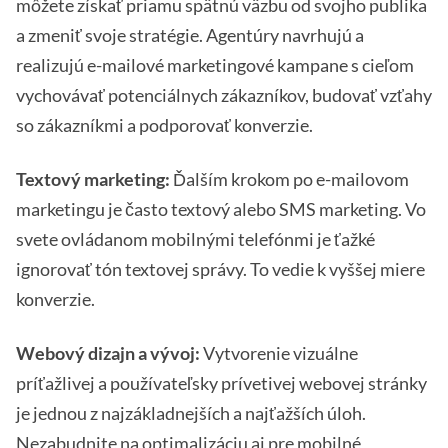
môžete získať priamu spätnú väzbu od svojho publika
a zmeniť svoje stratégie. Agentúry navrhujú a
realizujú e-mailové marketingové kampane s cieľom
vychovávať potenciálnych zákazníkov, budovať vzťahy
so zákazníkmi a podporovať konverzie.
Textový marketing:
Ďalším krokom po e-mailovom
marketingu je často textový alebo SMS marketing. Vo
svete ovládanom mobilnými telefónmi je ťažké
ignorovať tón textovej správy. To vedie k vyššej miere
konverzie.
Webový dizajn a vývoj:
Vytvorenie vizuálne
príťažlivej a používateľsky prívetivej webovej stránky
je jednou z najzákladnejších a najťažších úloh.
Nezabudnite na optimalizáciu aj pre mobilné