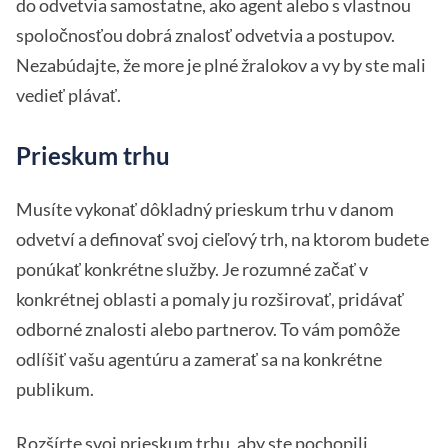
do odvetvia samostatne, ako agent alebo s vlastnou
spoločnosťou dobrá znalosť odvetvia a postupov.
Nezabúdajte, že more je plné žralokov a vy by ste mali
vedieť plávať.
Prieskum trhu
Musíte vykonať dôkladný prieskum trhu v danom
odvetví a definovať svoj cieľový trh, na ktorom budete
ponúkať konkrétne služby. Je rozumné začať v
konkrétnej oblasti a pomaly ju rozširovať, pridávať
odborné znalosti alebo partnerov. To vám pomôže
odlíšiť vašu agentúru a zamerať sa na konkrétne
publikum.
Rozšírte svoj prieskum trhu, aby ste pochopili