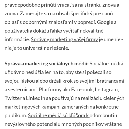
pravdepodobne prinúti vracať sa na stránku znova a
znova. Zamerajte sa na obsah špecifický pre danú
oblasť s odbornými znalosťami v popredí. Google a
používatelia dokážu ľahko vyčítať nekvalitné
informácie.
Správny marketing vašej firmy
je umenie -
nie je to univerzálne riešenie.
Správa a marketing sociálnych médií:
Sociálne médiá
už dávno neslúžia len na to, aby ste si pokecali so
svojou láskou alebo držali krok so svojimi bratrancami
a sesternicami. Platformy ako Facebook, Instagram,
Twitter a LinkedIn sa používajú na realizáciu cielených
marketingových kampaní zameraných na konkrétne
publikum.
Sociálne médiá sú kľúčom k
odomknutiu
nevýslovného potenciálu mnohých podnikov vrátane