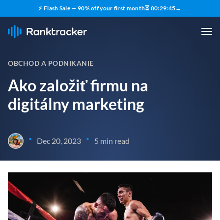
⚡ Flash Sale — 90% off your first month
⏳
00
:
29
:
43
→
OBCHOD A PODNIKANIE
Ako založiť firmu na
digitálny marketing
•
•
Dec 20, 2023
5 min read