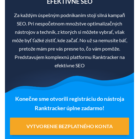
EFEKTÍVNE SEO
Za každým úspešným podnikaním stojí silná kampaň
SEO. Pri nespočetnom množstve optimalizačných
nástrojov a techník, z ktorých si môžete vybrať, však
môže byť ťažké zistiť, kde začať. No už sa nemusíte báť,
pretože mám pre vás presne to, čo vám pomôže.
Predstavujem komplexnú platformu Ranktracker na
efektívne SEO
Konečne sme otvorili registráciu do nástroja
Ranktracker úplne zadarmo!
VYTVORENIE BEZPLATNÉHO KONTA