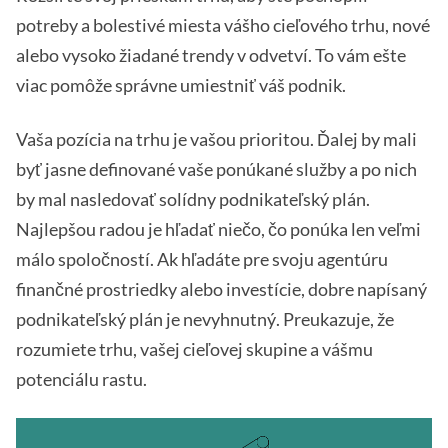
potreby a bolestivé miesta vášho cieľového trhu, nové
alebo vysoko žiadané trendy v odvetví. To vám ešte
viac pomôže správne umiestniť váš podnik.
Vaša pozícia na trhu je vašou prioritou. Ďalej by mali
byť jasne definované vaše ponúkané služby a po nich
by mal nasledovať solídny podnikateľský plán.
Najlepšou radou je hľadať niečo, čo ponúka len veľmi
málo spoločností. Ak hľadáte pre svoju agentúru
finančné prostriedky alebo investície, dobre napísaný
podnikateľský plán je nevyhnutný. Preukazuje, že
rozumiete trhu, vašej cieľovej skupine a vášmu
potenciálu rastu.