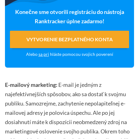
Konečne sme otvorili registráciu do nástroja
Ranktracker úplne zadarmo!
VYTVORENIE BEZPLATNÉHO KONTA
Alebo
sa pri
hláste pomocou svojich poverení
E-mailový marketing:
E-mail je jedným z
najefektívnejších spôsobov, ako sa dostať k svojmu
publiku. Samozrejme, zachytenie nepolapiteľnej e-
mailovej adresy je polovica úspechu. Ale po jej
dosiahnutí máte k dispozícii neobmedzený zdroj na
marketingové oslovenie svojho publika. Okrem toho