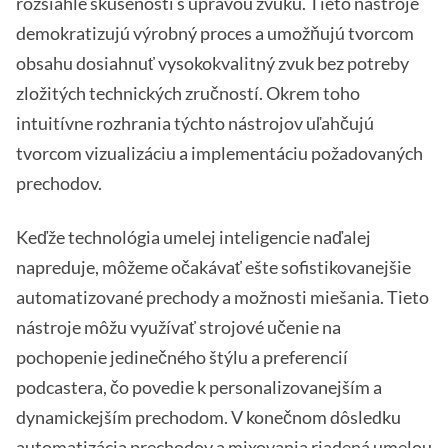
rozsiahle skúsenosti s úpravou zvuku. Tieto nástroje
demokratizujú výrobný proces a umožňujú tvorcom
obsahu dosiahnuť vysokokvalitný zvuk bez potreby
zložitých technických zručností. Okrem toho
intuitívne rozhrania týchto nástrojov uľahčujú
tvorcom vizualizáciu a implementáciu požadovaných
prechodov.
Keďže technológia umelej inteligencie naďalej
napreduje, môžeme očakávať ešte sofistikovanejšie
automatizované prechody a možnosti miešania. Tieto
nástroje môžu využívať strojové učenie na
pochopenie jedinečného štýlu a preferencií
podcastera, čo povedie k personalizovanejším a
dynamickejším prechodom. V konečnom dôsledku
automatizácia prechodov a mixovania riadená umelou