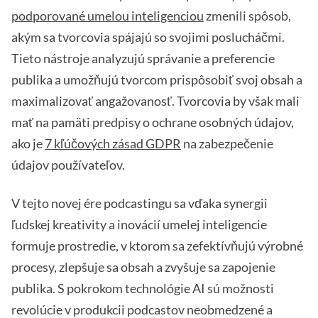
podporované umelou inteligenciou
zmenili spôsob,
akým sa tvorcovia spájajú so svojimi poslucháčmi.
Tieto nástroje analyzujú správanie a preferencie
publika a umožňujú tvorcom prispôsobiť svoj obsah a
maximalizovať angažovanosť. Tvorcovia by však mali
mať na pamäti predpisy o ochrane osobných údajov,
ako je
7 kľúčových zásad GDPR
na zabezpečenie
údajov používateľov.
V tejto novej ére podcastingu sa vďaka synergii
ľudskej kreativity a inovácií umelej inteligencie
formuje prostredie, v ktorom sa zefektívňujú výrobné
procesy, zlepšuje sa obsah a zvyšuje sa zapojenie
publika. S pokrokom technológie AI sú možnosti
revolúcie v produkcii podcastov neobmedzené a