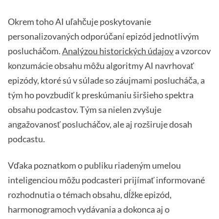
Okrem toho AI uľahčuje poskytovanie
personalizovaných odporúčaní epizód jednotlivým
poslucháčom.
Analýzou historických údajov
a vzorcov
konzumácie obsahu môžu algoritmy AI navrhovať
epizódy, ktoré sú v súlade so záujmami poslucháča, a
tým ho povzbudiť k preskúmaniu širšieho spektra
obsahu podcastov. Tým sa nielen zvyšuje
angažovanosť poslucháčov, ale aj rozširuje dosah
podcastu.
Vďaka poznatkom o publiku riadeným umelou
inteligenciou môžu podcasteri prijímať informované
rozhodnutia o témach obsahu, dĺžke epizód,
harmonogramoch vydávania a dokonca aj o