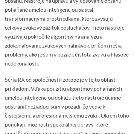
obsahu. Nástroje na úpravu a vylepšovanie obsahu
poháňané umelou inteligenciou sa stali
transformačnými prostriedkami, ktoré zvyšujú
celkový zvukový zážitok poslucháčov. Tieto nástroje
využívajú pokročilé algoritmy na analýzu a
zdokonaľovanie
zvukových nahrávok
, pričom riešia
problémy, ako je šum v pozadí, čistota zvuku a hlasové
nedokonalosti.
Séria RX od spoločnosti Izotope je v tejto oblasti
príkladom. Vďaka použitiu algoritmov poháňaných
umelou inteligenciou dokážu tieto nástroje účinne
odstrániť nežiaduci šum v pozadí, čo vedie k
čistejšiemu a profesionálnejšiemu zvuku. Okrem toho
ponúkajú možnosti spektrálnej opravy, ktoré
umožňujú tvorcom precízne riešiť zvukové anomálie.