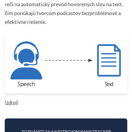
reči na automatický prevod hovorených slov na text,
čím ponúkajú tvorcom podcastov bezproblémové a
efektívne riešenie.
(
zdroj)
ZOZNÁMTE SA S NÁSTROJOM RANKTRACKER