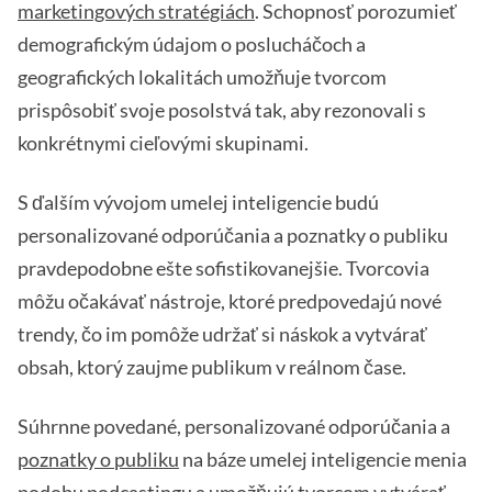
marketingových stratégiách
. Schopnosť porozumieť
demografickým údajom o poslucháčoch a
geografických lokalitách umožňuje tvorcom
prispôsobiť svoje posolstvá tak, aby rezonovali s
konkrétnymi cieľovými skupinami.
S ďalším vývojom umelej inteligencie budú
personalizované odporúčania a poznatky o publiku
pravdepodobne ešte sofistikovanejšie. Tvorcovia
môžu očakávať nástroje, ktoré predpovedajú nové
trendy, čo im pomôže udržať si náskok a vytvárať
obsah, ktorý zaujme publikum v reálnom čase.
Súhrnne povedané, personalizované odporúčania a
poznatky o publiku
na báze umelej inteligencie menia
podobu podcastingu a umožňujú tvorcom vytvárať