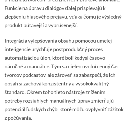
Funkcie na úpravu dialógov ďalej prispievajú k
zlepšeniu hlasového prejavu, vďaka čomu je výsledný
produkt pútavejší a vybrúsenejší.
Integrácia vylepšovania obsahu pomocou umelej
inteligencie urýchľuje postprodukčný proces
automatizáciou úloh, ktoré boli kedysi časovo
náročné a manuálne. Tým sa nielen uvoľní cenný čas
tvorcov podcastov, ale zároveň sa zabezpečí, že ich
obsah si zachová konzistentný a vysokokvalitný
štandard. Okrem toho tieto nástroje znížením
potreby rozsiahlych manuálnych úprav zmierňujú
potenciál ľudských chýb, ktoré môžu ovplyvniť zážitok
z počúvania.