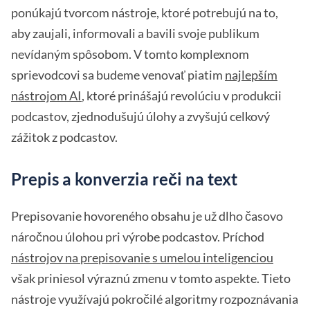
ponúkajú tvorcom nástroje, ktoré potrebujú na to,
aby zaujali, informovali a bavili svoje publikum
nevídaným spôsobom. V tomto komplexnom
sprievodcovi sa budeme venovať piatim
najlepším
nástrojom AI
, ktoré prinášajú revolúciu v produkcii
podcastov, zjednodušujú úlohy a zvyšujú celkový
zážitok z podcastov.
Prepis a konverzia reči na text
Prepisovanie hovoreného obsahu je už dlho časovo
náročnou úlohou pri výrobe podcastov. Príchod
nástrojov na prepisovanie s umelou inteligenciou
však priniesol výraznú zmenu v tomto aspekte. Tieto
nástroje využívajú pokročilé algoritmy rozpoznávania