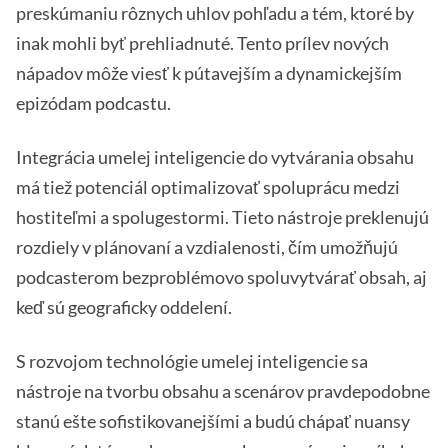
preskúmaniu rôznych uhlov pohľadu a tém, ktoré by
inak mohli byť prehliadnuté. Tento prílev nových
nápadov môže viesť k pútavejším a dynamickejším
epizódam podcastu.
Integrácia umelej inteligencie do vytvárania obsahu
má tiež potenciál optimalizovať spoluprácu medzi
hostiteľmi a spolugestormi. Tieto nástroje preklenujú
rozdiely v plánovaní a vzdialenosti, čím umožňujú
podcasterom bezproblémovo spoluvytvárať obsah, aj
keď sú geograficky oddelení.
S rozvojom technológie umelej inteligencie sa
nástroje na tvorbu obsahu a scenárov pravdepodobne
stanú ešte sofistikovanejšími a budú chápať nuansy