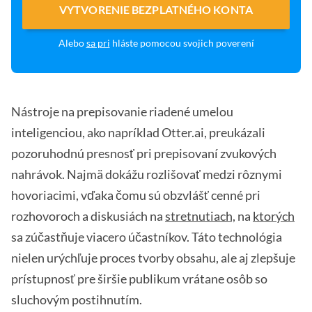
VYTVORENIE BEZPLATNÉHO KONTA
Alebo
sa pri
hláste pomocou svojich poverení
Nástroje na prepisovanie riadené umelou
inteligenciou, ako napríklad Otter.ai, preukázali
pozoruhodnú presnosť pri prepisovaní zvukových
nahrávok. Najmä dokážu rozlišovať medzi rôznymi
hovoriacimi, vďaka čomu sú obzvlášť cenné pri
rozhovoroch a diskusiách na
stretnutiach,
na
ktorých
sa zúčastňuje viacero účastníkov. Táto technológia
nielen urýchľuje proces tvorby obsahu, ale aj zlepšuje
prístupnosť pre širšie publikum vrátane osôb so
sluchovým postihnutím.