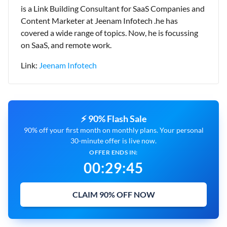
is a Link Building Consultant for SaaS Companies and
Content Marketer at Jeenam Infotech .he has
covered a wide range of topics. Now, he is focussing
on SaaS, and remote work.
Link:
Jeenam Infotech
⚡ 90% Flash Sale
90% off your first month on monthly plans. Your personal
30-minute offer is live now.
OFFER ENDS IN:
00
:
29
:
44
CLAIM 90% OFF NOW