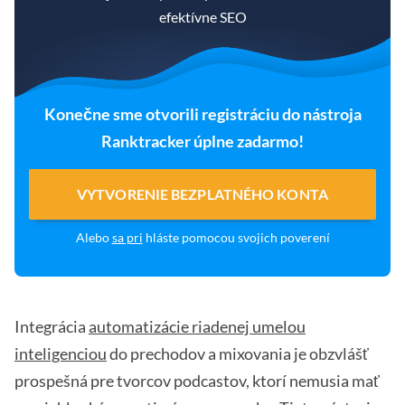
efektívne SEO
Konečne sme otvorili registráciu do nástroja
Ranktracker úplne zadarmo!
VYTVORENIE BEZPLATNÉHO KONTA
Alebo
sa pri
hláste pomocou svojich poverení
Integrácia
automatizácie riadenej umelou
inteligenciou
do prechodov a mixovania je obzvlášť
prospešná pre tvorcov podcastov, ktorí nemusia mať