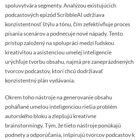
spoluvytvára segmenty. Analýzou existujúcich
podcastových epizód ScribbleAI udržiava
konzistentnosť štýlu a tónu, čím zefektívňuje proces
písania scenárov a podnecuje nové nápady. Tento
prístup založený na spolupráci medzi ľudskou
kreativitou a asistenciou umelej inteligencie
urýchľuje tvorbu obsahu, najmä pre zaneprázdnených
tvorcov podcastov, ktorí chcú dodržiavať
konzistentný plán vydávania.
Okrem toho nástroje na generovanie obsahu
poháňané umelou inteligenciou riešia problém
autorského bloku a zlepšujú kreatívne
brainstormingy. Tým, že tieto nástroje ponúkajú
podnety a odporúčania, inšpirujú tvorcov podcastov k