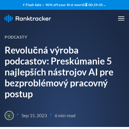
⚡ Flash Sale — 90% off your first month
⏳
00
:
29
:
44
→
PODCASTY
Revolučná výroba
podcastov: Preskúmanie 5
najlepších nástrojov AI pre
bezproblémový pracovný
postup
•
•
Sep 15, 2023
6 min read