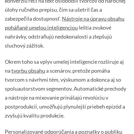
konverziu reči na text oslobodili tvorcov od náročnej
úlohy ručného prepisu, čím sa ušetril čas a
zabezpečila dostupnosť.
Nástroje na úpravu obsahu
poháňané umelou inteligenciou
leštia zvukové
nahrávky, odstraňujú nedokonalosti a zlepšujú
sluchový zážitok.
Okrem toho sa vplyv umelej inteligencie rozširuje aj
na
tvorbu obsahu
a scenárov, pretože pomáha
tvorcom s návrhmi tém, výskumom a dokonca aj so
spoluautorstvom segmentov. Automatické prechody
a nástroje na mixovanie prinášajú revolúciu v
postprodukcii, umožňujú plynulejší priebeh epizód a
zvyšujú kvalitu produkcie.
Personalizované odporúčania a poznatky o publiku