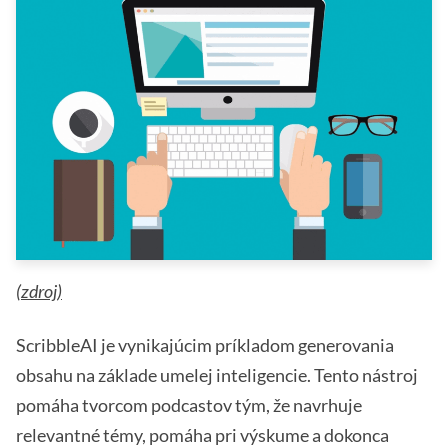
(
zdroj)
ScribbleAI je vynikajúcim príkladom generovania
obsahu na základe umelej inteligencie. Tento nástroj
pomáha tvorcom podcastov tým, že navrhuje
relevantné témy, pomáha pri výskume a dokonca