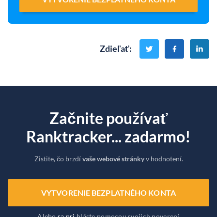
Zdieľať
:
Začnite používať
Ranktracker... zadarmo!
Zistite, čo brzdí
vaše webové stránky
v hodnotení.
VYTVORENIE BEZPLATNÉHO KONTA
Alebo
sa pri
hláste pomocou svojich poverení