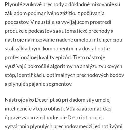
Plynulé zvukové prechody a dôkladné mixovanie sú
základom podmanivého zážitku z počúvania
podcastov. V neustále sa vyvíjajúcom prostredí
produkcie podcastov sa automatické prechody a
nástroje na mixovanie riadené umelou inteligenciou
stali základnými komponentmi na dosiahnutie
profesionálnej kvality epizód. Tieto nástroje
využívajú pokročilé algoritmy na analýzu zvukových
stôp, identifikáciu optimálnych prechodových bodov
a plynulé spájanie segmentov.
Nástroje ako Descript sú príkladom sily umelej
inteligencie v tejto oblasti. Vďaka automatickej
úprave zvuku zjednodušuje Descript proces
vytvárania plynulých prechodov medzi jednotlivými