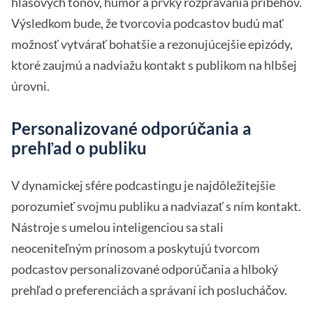
hlasových tónov, humor a prvky rozprávania príbehov.
Výsledkom bude, že tvorcovia podcastov budú mať
možnosť vytvárať bohatšie a rezonujúcejšie epizódy,
ktoré zaujmú a nadviažu kontakt s publikom na hlbšej
úrovni.
Personalizované odporúčania a
prehľad o publiku
V dynamickej sfére podcastingu je najdôležitejšie
porozumieť svojmu publiku a nadviazať s ním kontakt.
Nástroje s umelou inteligenciou sa stali
neoceniteľným prínosom a poskytujú tvorcom
podcastov personalizované odporúčania a hlboký
prehľad o preferenciách a správaní ich poslucháčov.