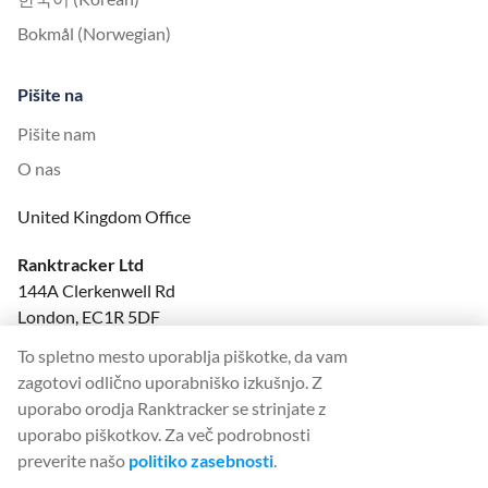
Bokmål (Norwegian)
Pišite na
Pišite nam
O nas
United Kingdom Office
Ranktracker Ltd
144A Clerkenwell Rd
London, EC1R 5DF
Company No: 08820809
To spletno mesto uporablja piškotke, da vam
felix@ranktracker.com
zagotovi odlično uporabniško izkušnjo. Z
uporabo orodja Ranktracker se strinjate z
uporabo piškotkov. Za več podrobnosti
preverite našo
politiko zasebnosti
.
2015 -
2026
© Ranktracker. All Rights Reserved.