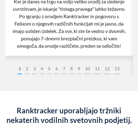
Ker je danes na trgu na voljo veliko orodij za sledenje
uvrstitvam, je iskanje "tistega pravega" lahko težavno.
Po igranju z orodjem Ranktracker in pogovoru s
Felixom o njegovih različnih funkcijah mi je jasno, da
imajo soliden izdelek. Za vse, ki ste še vedno v dvomih,
ponujajo 7-dnevni brezplačni preizkus, ki vam
omogoča, da orodje raziščete, preden se odločite!
1
2
3
4
5
6
7
8
9
10
11
12
13
Ranktracker uporabljajo tržniki
nekaterih vodilnih svetovnih podjetij.