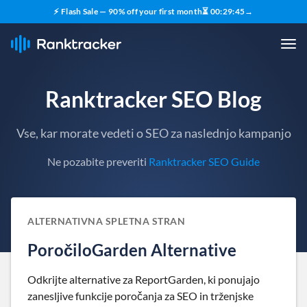
⚡ Flash Sale — 90% off your first month
⏳
00
:
29
:
44
→
Ranktracker SEO Blog
Vse, kar morate vedeti o SEO za naslednjo kampanjo
Ne pozabite preveriti
Ranktracker SEO Guide
ALTERNATIVNA SPLETNA STRAN
PoročiloGarden Alternative
Odkrijte alternative za ReportGarden, ki ponujajo
zanesljive funkcije poročanja za SEO in trženjske