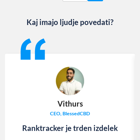
Kaj imajo ljudje povedati?
Slide 1 of 13
Vithurs
CEO, BlessedCBD
Ranktracker je trden izdelek