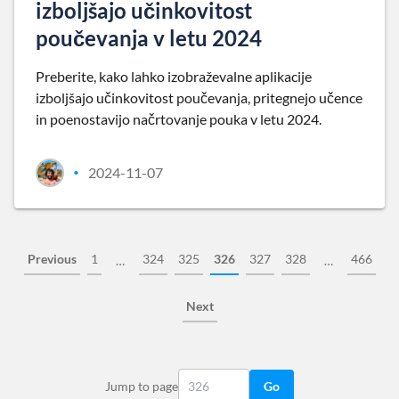
izboljšajo učinkovitost
poučevanja v letu 2024
Preberite, kako lahko izobraževalne aplikacije
izboljšajo učinkovitost poučevanja, pritegnejo učence
in poenostavijo načrtovanje pouka v letu 2024.
2024-11-07
•
Previous
1
324
325
326
327
328
466
…
…
Next
Jump to page
Go