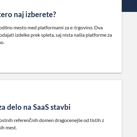
tero naj izberete?
 vodilno mesto med platformami za e-trgovino. Dva
dajati izdelke prek spleta, saj nista našla platforme za
mo.
za delo na SaaS stavbi
ostnih referenčnih domen dragocenejše od tistih z
ih mest.