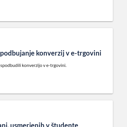
spodbujanje konverzij v e-trgovini
 spodbudili konverzijo v e-trgovini.
anj, usmerjenih v študente