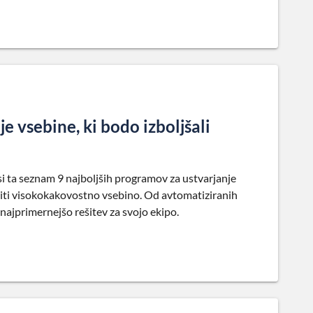
e vsebine, ki bodo izboljšali
si ta seznam 9 najboljših programov za ustvarjanje
riti visokokakovostno vsebino. Od avtomatiziranih
 najprimernejšo rešitev za svojo ekipo.