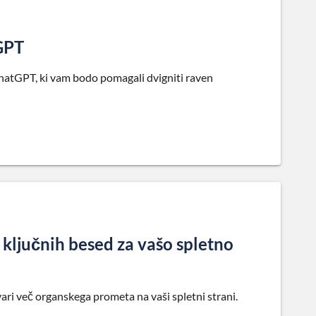
GPT
atGPT, ki vam bodo pomagali dvigniti raven
 ključnih besed za vašo spletno
vari več organskega prometa na vaši spletni strani.