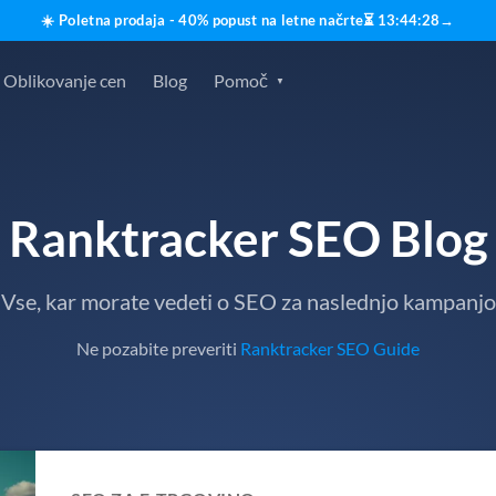
☀️ Poletna prodaja - 40% popust na letne načrte
⏳
13
:
44
:
27
→
Oblikovanje cen
Blog
Pomoč
Ranktracker SEO Blog
Vse, kar morate vedeti o SEO za naslednjo kampanjo
Ne pozabite preveriti
Ranktracker SEO Guide