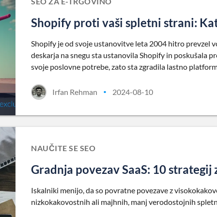
SEO ZA E-TRGOVINO
Shopify proti vaši spletni strani: Ka
Shopify je od svoje ustanovitve leta 2004 hitro prevzel
deskarja na snegu sta ustanovila Shopify in poskušala pro
svoje poslovne potrebe, zato sta zgradila lastno platfor
Irfan Rehman
2024-08-10
•
NAUČITE SE SEO
Gradnja povezav SaaS: 10 strategij 
Iskalniki menijo, da so povratne povezave z visokokakov
nizkokakovostnih ali majhnih, manj verodostojnih spletn