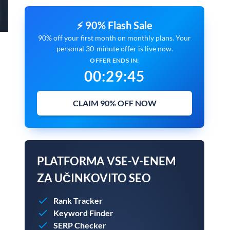
⚡ 90% Flash Sale
90% off your first month on monthly plans. Your
personal 30-minute offer is live now.
OFFER ENDS IN:
00
:
29
:
44
CLAIM 90% OFF NOW
PLATFORMA VSE-V-ENEM
ZA UČINKOVITO SEO
Rank Tracker
Keyword Finder
SERP Checker