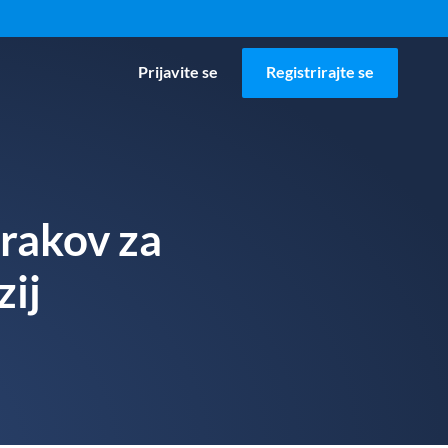
Prijavite se
Registrirajte se
orakov za
zij