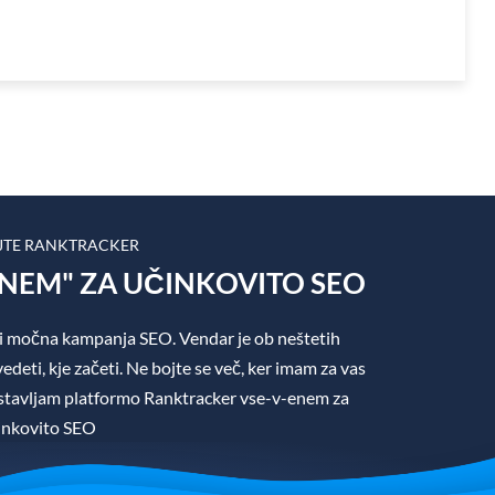
JTE RANKTRACKER
ENEM" ZA UČINKOVITO SEO
i močna kampanja SEO. Vendar je ob neštetih
edeti, kje začeti. Ne bojte se več, ker imam za vas
dstavljam platformo Ranktracker vse-v-enem za
inkovito SEO