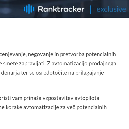
ocenjevanje, negovanje in pretvorba potencialnih
ne smete zapravljati. Z avtomatizacijo prodajnega
n denarja ter se osredotočite na prilagajanje
oristi vam prinaša vzpostavitev avtopilota
ene korake avtomatizacije za več potencialnih