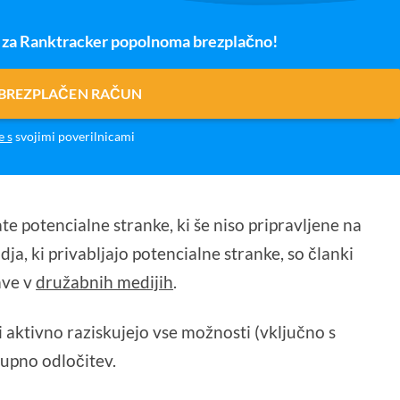
o za Ranktracker popolnoma brezplačno!
 BREZPLAČEN RAČUN
e s
svojimi poverilnicami
te potencialne stranke, ki še niso pripravljene na
dja, ki privabljajo potencialne stranke, so članki
ave v
družabnih medijih
.
ci aktivno raziskujejo vse možnosti (vključno s
upno odločitev.