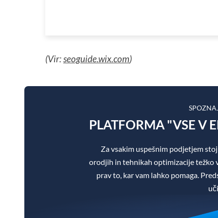
(Vir:
seoguide.wix.com
)
SPOZNA
PLATFORMA "VSE V 
Za vsakim uspešnim podjetjem stoj
orodjih in tehnikah optimizacije težko v
prav to, kar vam lahko pomaga. Pre
uč