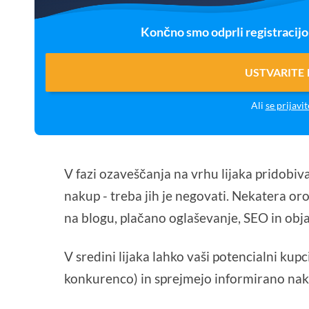
Končno smo odprli registracij
USTVARITE
Ali
se prijavit
V fazi ozaveščanja na vrhu lijaka pridobiva
nakup - treba jih je negovati. Nekatera oro
na blogu, plačano oglaševanje, SEO in obj
V sredini lijaka lahko vaši potencialni kup
konkurenco) in sprejmejo informirano nak