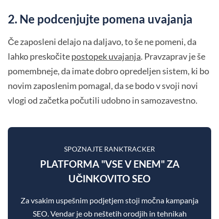
2. Ne podcenjujte pomena uvajanja
Če zaposleni delajo na daljavo, to še ne pomeni, da
lahko preskočite
postopek uvajanja
. Pravzaprav je še
pomembneje, da imate dobro opredeljen sistem, ki bo
novim zaposlenim pomagal, da se bodo v svoji novi
vlogi od začetka počutili udobno in samozavestno.
SPOZNAJTE RANKTRACKER
PLATFORMA "VSE V ENEM" ZA
UČINKOVITO SEO
Za vsakim uspešnim podjetjem stoji močna kampanja
SEO. Vendar je ob neštetih orodjih in tehnikah