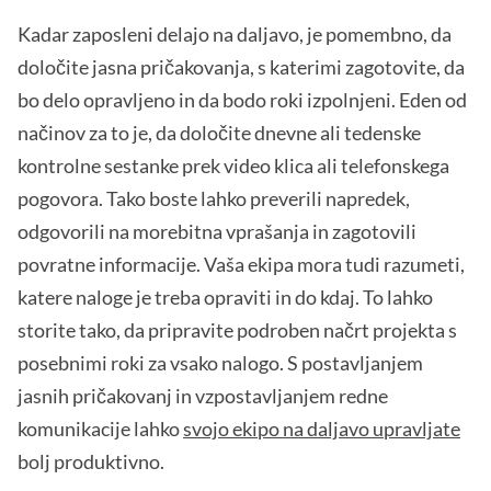
Kadar zaposleni delajo na daljavo, je pomembno, da
določite jasna pričakovanja, s katerimi zagotovite, da
bo delo opravljeno in da bodo roki izpolnjeni. Eden od
načinov za to je, da določite dnevne ali tedenske
kontrolne sestanke prek video klica ali telefonskega
pogovora. Tako boste lahko preverili napredek,
odgovorili na morebitna vprašanja in zagotovili
povratne informacije. Vaša ekipa mora tudi razumeti,
katere naloge je treba opraviti in do kdaj. To lahko
storite tako, da pripravite podroben načrt projekta s
posebnimi roki za vsako nalogo. S postavljanjem
jasnih pričakovanj in vzpostavljanjem redne
komunikacije lahko
svojo ekipo na daljavo upravljate
bolj produktivno.