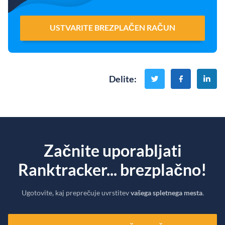
USTVARITE BREZPLAČEN RAČUN
Delite
:
Začnite uporabljati
Ranktracker... brezplačno!
Ugotovite, kaj preprečuje uvrstitev
vašega spletnega mesta
.