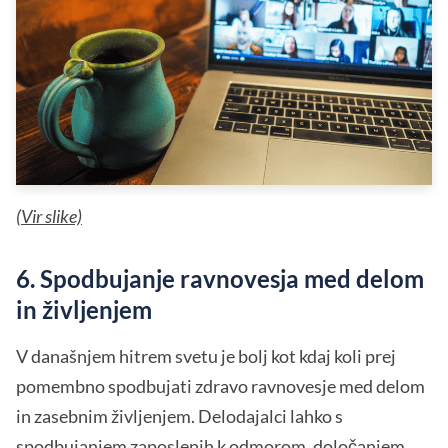
(
Vir slike)
6. Spodbujanje ravnovesja med delom
in življenjem
V današnjem hitrem svetu je bolj kot kdaj koli prej
pomembno spodbujati zdravo ravnovesje med delom
in zasebnim življenjem. Delodajalci lahko s
spodbujanjem zaposlenih k odmorom, določanjem