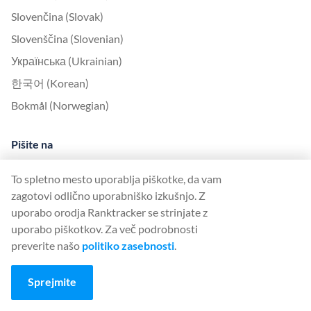
Slovenčina (Slovak)
Slovenščina (Slovenian)
Українська (Ukrainian)
한국어 (Korean)
Bokmål (Norwegian)
Pišite na
Pišite nam
To spletno mesto uporablja piškotke, da vam
O nas
zagotovi odlično uporabniško izkušnjo. Z
uporabo orodja Ranktracker se strinjate z
United Kingdom Office
uporabo piškotkov. Za več podrobnosti
preverite našo
politiko zasebnosti
.
Ranktracker Ltd
144A Clerkenwell Rd
Sprejmite
London, EC1R 5DF
Company No: 08820809