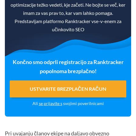
optimizacije težko vedeti, kje začeti. Ne bojte se več, ker
imam za vas prav to, kar vam lahko pomaga.
Predstavljam platformo Ranktracker vse-v-enem za
učinkovito SEO
Končno smo odprli registracijo za Ranktracker
popolnoma brezplačno!
USTVARITE BREZPLAČEN RAČUN
Ali
se prijavite s
svojimi poverilnicami
Pri uvajanju članov ekipe na daljavo obvezno