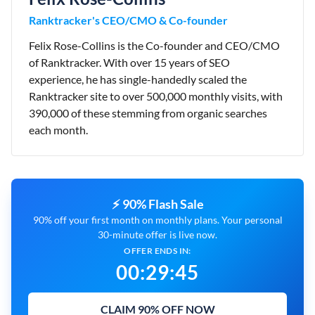
Ranktracker's CEO/CMO & Co-founder
Felix Rose-Collins is the Co-founder and CEO/CMO
of Ranktracker. With over 15 years of SEO
experience, he has single-handedly scaled the
Ranktracker site to over 500,000 monthly visits, with
390,000 of these stemming from organic searches
each month.
⚡ 90% Flash Sale
90% off your first month on monthly plans. Your personal
30-minute offer is live now.
OFFER ENDS IN:
00
:
29
:
44
CLAIM 90% OFF NOW