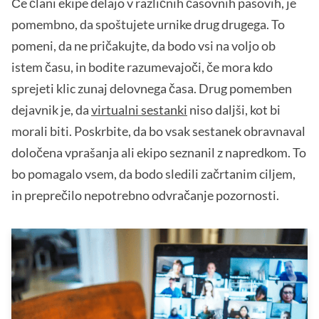
Če člani ekipe delajo v različnih časovnih pasovih, je
pomembno, da spoštujete urnike drug drugega. To
pomeni, da ne pričakujte, da bodo vsi na voljo ob
istem času, in bodite razumevajoči, če mora kdo
sprejeti klic zunaj delovnega časa. Drug pomemben
dejavnik je, da
virtualni sestanki
niso daljši, kot bi
morali biti. Poskrbite, da bo vsak sestanek obravnaval
določena vprašanja ali ekipo seznanil z napredkom. To
bo pomagalo vsem, da bodo sledili začrtanim ciljem,
in preprečilo nepotrebno odvračanje pozornosti.