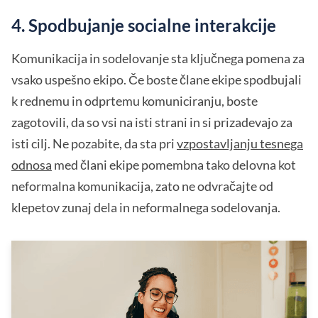
4. Spodbujanje socialne interakcije
Komunikacija in sodelovanje sta ključnega pomena za
vsako uspešno ekipo. Če boste člane ekipe spodbujali
k rednemu in odprtemu komuniciranju, boste
zagotovili, da so vsi na isti strani in si prizadevajo za
isti cilj. Ne pozabite, da sta pri
vzpostavljanju tesnega
odnosa
med člani ekipe pomembna tako delovna kot
neformalna komunikacija, zato ne odvračajte od
klepetov zunaj dela in neformalnega sodelovanja.