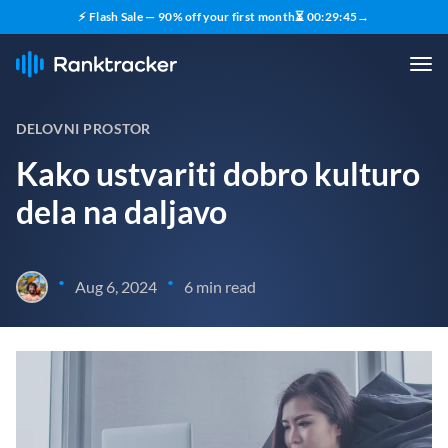
⚡ Flash Sale — 90% off your first month
⏳
00
:
29
:
44
→
DELOVNI PROSTOR
Kako ustvariti dobro kulturo
dela na daljavo
•
•
Aug 6, 2024
6 min read