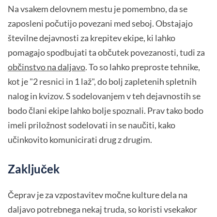
Na vsakem delovnem mestu je pomembno, da se
zaposleni počutijo povezani med seboj. Obstajajo
številne dejavnosti za krepitev ekipe, ki lahko
pomagajo spodbujati ta občutek povezanosti, tudi za
občinstvo na daljavo
. To so lahko preproste tehnike,
kot je "2 resnici in 1 laž", do bolj zapletenih spletnih
nalog in kvizov. S sodelovanjem v teh dejavnostih se
bodo člani ekipe lahko bolje spoznali. Prav tako bodo
imeli priložnost sodelovati in se naučiti, kako
učinkovito komunicirati drug z drugim.
Zaključek
Čeprav je za vzpostavitev močne kulture dela na
daljavo potrebnega nekaj truda, so koristi vsekakor