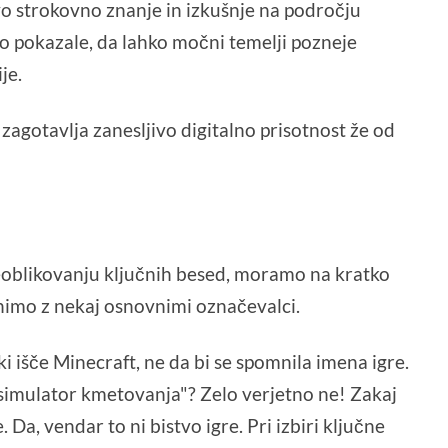
 strokovno znanje in izkušnje na področju
o pokazale, da lahko močni temelji pozneje
je.
 zagotavlja zanesljivo digitalno prisotnost že od
reoblikovanju ključnih besed, moramo na kratko
čnimo z nekaj osnovnimi označevalci.
ki išče Minecraft, ne da bi se spomnila imena igre.
 "simulator kmetovanja"? Zelo verjetno ne! Zakaj
Da, vendar to ni bistvo igre. Pri izbiri ključne