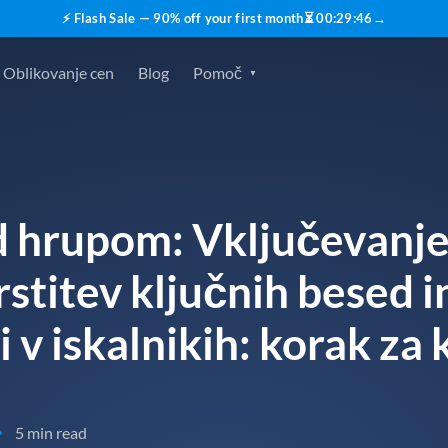
⚡ Flash Sale — 90% off your first month
⏳
00
:
29
:
45
→
Oblikovanje cen
Blog
Pomoč
 hrupom: Vključevanje 
stitev ključnih besed 
 v iskalnikih: korak za
5 min read
•