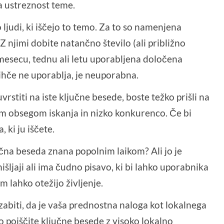
a ustreznost teme.
 ljudi, ki iščejo to temo. Za to so namenjena
Z njimi dobite natančno število (ali približno
m mesecu, tednu ali letu uporabljena določena
nihče ne uporablja, je neuporabna.
uvrstiti na iste ključne besede, boste težko prišli na
kim obsegom iskanja in nizko konkurenco. Če bi
, ki ju iščete.
jučna beseda znana popolnim laikom? Ali jo je
išljaji ali ima čudno pisavo, ki bi lahko uporabnika
m lahko otežijo življenje.
abiti, da je vaša prednostna naloga kot lokalnega
to poiščite ključne besede z visoko lokalno