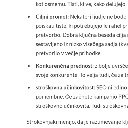
kot osmemu. Tisti, ki ve, kako delujejo
Ciljni promet:
Nekateri ljudje ne bodo n
poiskati tiste, ki potrebujejo le rahel p
pretvorbo. Dobra ključna beseda cilja 
sestavljeno iz nizko visečega sadja (kval
pretvorilo v večje prihodke.
Konkurenčna prednost:
z bolje uvršče
svoje konkurente. To velja tudi, če za t
stroškovna učinkovitost:
SEO ni edino 
pomembne. Če začnete kampanjo PPC, b
stroškovno učinkovita. Tudi stroškovn
Strokovnjaki menijo, da je razumevanje kl