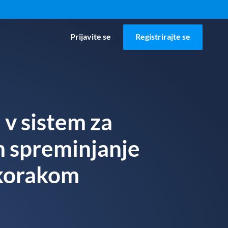
Prijavite se
Registrirajte se
v sistem za
in spreminjanje
 korakom