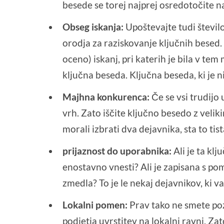
besede se torej najprej osredotočite n
Obseg iskanja:
Upoštevajte tudi število
orodja za raziskovanje ključnih besed. 
oceno) iskanj, pri katerih je bila v te
ključna beseda. Ključna beseda, ki je 
Majhna konkurenca:
Če se vsi trudijo 
vrh. Zato iščite ključno besedo z veli
morali izbrati dva dejavnika, sta to tista
prijaznost do uporabnika:
Ali je ta kl
enostavno vnesti? Ali je zapisana s pom
zmedla? To je le nekaj dejavnikov, ki va
Lokalni pomen:
Prav tako ne smete poz
podjetja uvrstitev na lokalni ravni. Za