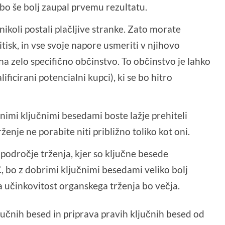
, bo še bolj zaupal prvemu rezultatu.
ikoli postali plačljive stranke. Zato morate
ritisk, in vse svoje napore usmeriti v njihovo
na zelo specifično občinstvo. To občinstvo je lahko
ificirani potencialni kupci), ki se bo hitro
nimi ključnimi besedami boste lažje prehiteli
rženje ne porabite niti približno toliko kot oni.
področje trženja, kjer so ključne besede
o z dobrimi ključnimi besedami veliko bolj
a učinkovitost organskega trženja bo večja.
jučnih besed in priprava pravih ključnih besed od