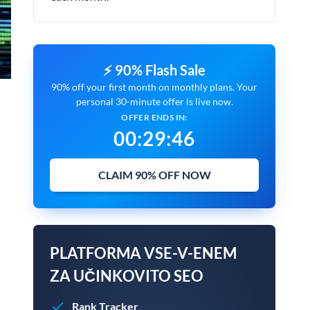
⚡ 90% Flash Sale
90% off your first month on monthly plans. Your
personal 30-minute offer is live now.
OFFER ENDS IN:
00
:
29
:
45
CLAIM 90% OFF NOW
PLATFORMA VSE-V-ENEM
ZA UČINKOVITO SEO
Rank Tracker