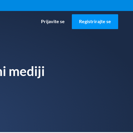
Prijavite se
Registrirajte se
i mediji