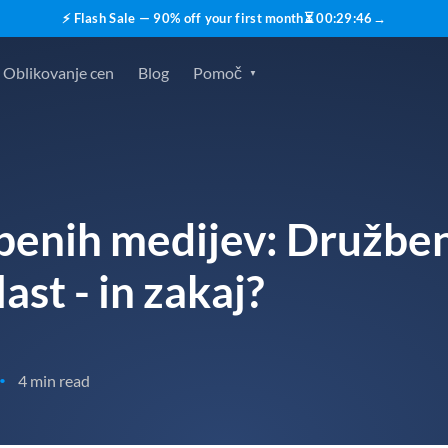
⚡ Flash Sale — 90% off your first month
⏳
00
:
29
:
45
→
Oblikovanje cen
Blog
Pomoč
žbenih medijev: Družben
st - in zakaj?
4 min read
•