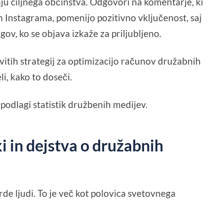
enju ciljnega občinstva. Odgovori na komentarje, ki
n Instagrama, pomenijo pozitivno vključenost, saj
ov, ko se objava izkaže za priljubljeno.
vitih strategij za optimizacijo računov družabnih
i, kako to doseči.
a podlagi statistik družbenih medijev.
ki in dejstva o družabnih
de ljudi. To je več kot polovica svetovnega