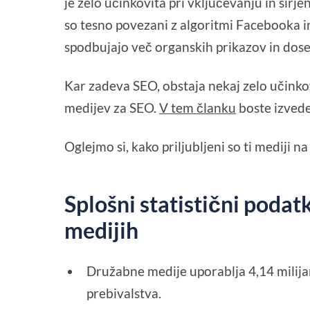
je zelo učinkovita pri vključevanju in širj
so tesno povezani z algoritmi Facebooka i
spodbujajo več organskih prikazov in doseg
Kar zadeva SEO, obstaja nekaj zelo učinko
medijev za SEO.
V tem članku
boste izvedel
Oglejmo si, kako priljubljeni so ti mediji n
Splošni statistični podat
medijih
Družabne medije uporablja 4,14 milijar
prebivalstva.