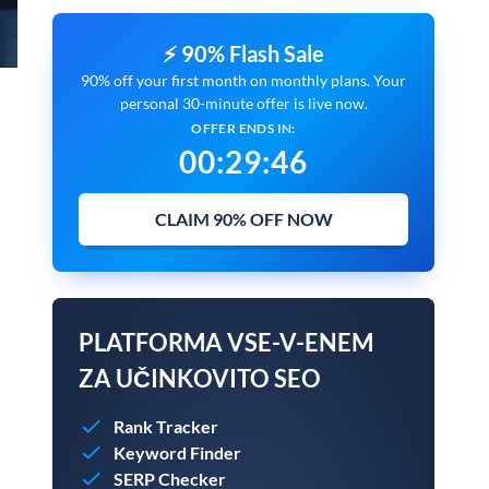
⚡ 90% Flash Sale
90% off your first month on monthly plans. Your
personal 30-minute offer is live now.
OFFER ENDS IN:
00
:
29
:
45
CLAIM 90% OFF NOW
PLATFORMA VSE-V-ENEM
ZA UČINKOVITO SEO
Rank Tracker
Keyword Finder
SERP Checker