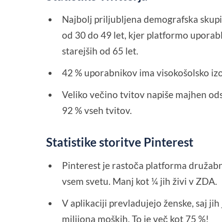
Najbolj priljubljena demografska skupin
od 30 do 49 let, kjer platformo uporabl
starejših od 65 let.
42 % uporabnikov ima visokošolsko i
Veliko večino tvitov napiše majhen od
92 % vseh tvitov.
Statistike storitve Pinterest
Pinterest je rastoča platforma družabn
vsem svetu. Manj kot ¼ jih živi v ZDA.
V aplikaciji prevladujejo ženske, saj ji
milijona moških. To je več kot 75 %!