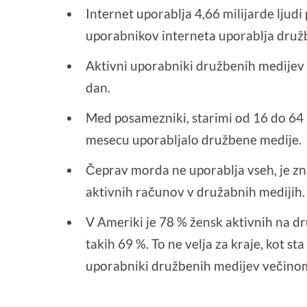
Internet uporablja 4,66 milijarde ljudi
uporabnikov interneta uporablja druž
Aktivni uporabniki družbenih medijev n
dan.
Med posamezniki, starimi od 16 do 64 le
mesecu uporabljalo družbene medije.
Čeprav morda ne uporablja vseh, je z
aktivnih računov v družabnih medijih.
V Ameriki je 78 % žensk aktivnih na 
takih 69 %. To ne velja za kraje, kot s
uporabniki družbenih medijev večino