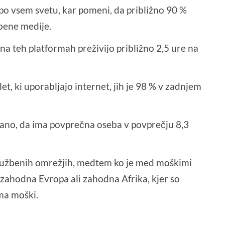
 po vsem svetu, kar pomeni, da približno 90 %
bene medije.
a teh platformah preživijo približno 2,5 ure na
t, ki uporabljajo internet, jih je 98 % v zadnjem
nano, da ima povprečna oseba v povprečju 8,3
družbenih omrežjih, medtem ko je med moškimi
ta zahodna Evropa ali zahodna Afrika, kjer so
ma moški.