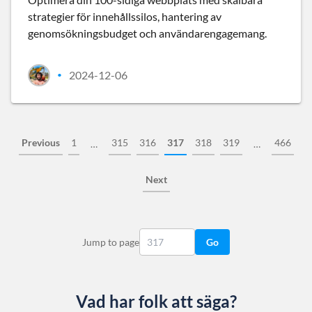
strategier för innehållssilos, hantering av
genomsökningsbudget och användarengagemang.
2024-12-06
•
Previous
1
315
316
317
318
319
466
…
…
Next
Jump to page
Go
Vad har folk att säga?