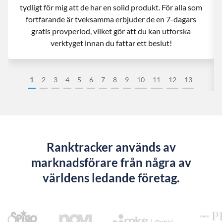
tydligt för mig att de har en solid produkt. För alla som
fortfarande är tveksamma erbjuder de en 7-dagars
gratis provperiod, vilket gör att du kan utforska
verktyget innan du fattar ett beslut!
1
2
3
4
5
6
7
8
9
10
11
12
13
Ranktracker används av
marknadsförare från några av
världens ledande företag.