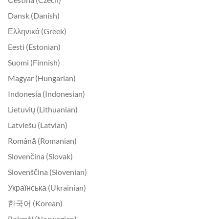
Dansk (Danish)
Ελληνικά (Greek)
Eesti (Estonian)
Suomi (Finnish)
Magyar (Hungarian)
Indonesia (Indonesian)
Lietuvių (Lithuanian)
Latviešu (Latvian)
Română (Romanian)
Slovenčina (Slovak)
Slovenščina (Slovenian)
Українська (Ukrainian)
한국어 (Korean)
Bokmål (Norwegian)