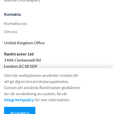
Kontakta
Kontakta oss
Om oss
United Kingdom Office
Ranktracker Ltd
144A Clerkenwell Rd
London, EC1R 5DF
Company No: 08820809
Den här webbplatsen använder cookies för
felix@ranktracker.com
att ge dig en bra användarupplevelse.
Genom att använda Ranktracker godkänner
du vår användning av cookies. Se vår
integritetspolicy
för mer information.
2015 -
2026
© Ranktracker. All Rights Reserved.
Acceptera