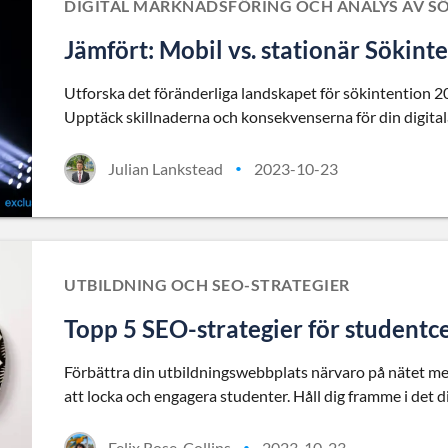
DIGITAL MARKNADSFÖRING OCH ANALYS AV S
Jämfört: Mobil vs. stationär Sökint
Utforska det föränderliga landskapet för sökintention 2
Upptäck skillnaderna och konsekvenserna för din digitala
Julian Lankstead
2023-10-23
•
UTBILDNING OCH SEO-STRATEGIER
Topp 5 SEO-strategier för student
Förbättra din utbildningswebbplats närvaro på nätet me
att locka och engagera studenter. Håll dig framme i det d
Felix Rose-Collins
2023-10-23
•