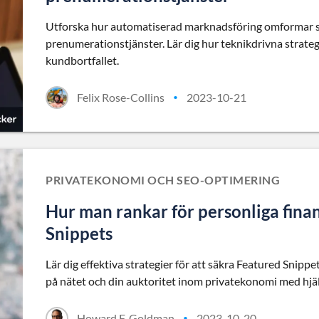
Utforska hur automatiserad marknadsföring omformar st
prenumerationstjänster. Lär dig hur teknikdrivna strate
kundbortfallet.
Felix Rose-Collins
2023-10-21
•
PRIVATEKONOMI OCH SEO-OPTIMERING
Hur man rankar för personliga fin
Snippets
Lär dig effektiva strategier för att säkra Featured Snip
på nätet och din auktoritet inom privatekonomi med hjäl
Howard F. Goldman
2023-10-20
•