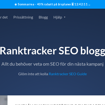
☀️ Sommarrea - 40% rabatt på årsplaner
⏳
12
:
42
:
10
→
r det
Prissättning
Blogg
Hjälp
Ranktracker SEO blog
Allt du behöver veta om SEO för din nästa kampanj
Glöm inte att kolla
Ranktracker SEO Guide