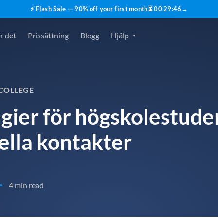
⚡ Flash Sale — 90% off your first month
⏳
00
:
29
:
45
→
r det
Prissättning
Blogg
Hjälp
 COLLEGE
gier för högskolestude
ella kontakter
4 min read
•