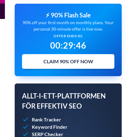
⚡ 90% Flash Sale
90% off your first month on monthly plans. Your
personal 30-minute offer is live now.
OFFER ENDS IN:
00
:
29
:
45
CLAIM 90% OFF NOW
ALLT-I-ETT-PLATTFORMEN
FÖR EFFEKTIV SEO
Rank Tracker
Keyword Finder
SERP Checker