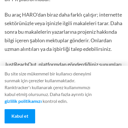
Bu araç HARO'dan biraz daha farklı çalışır; internette
sektörünüzle veya işinizle ilgili makaleleri tarar. Daha
sonra bu makalelerin yazarlarına projeniz hakkında
bilgi içeren şablon mektuplar gönderir. Onlardan
uzman alıntıları ya da işbirliği talep edebilirsiniz.
JustReachOut, platformdan gönderdiğiniz sunumları
izleyen yerleşik bir özelliğe sahiptir, böylece
Bu site size mükemmel bir kullanıcı deneyimi
sunmak için çerezler kullanmaktadır.
gazetecinin bunları açıp açmadığını bilirsiniz.
Ranktracker'ı kullanarak çerez kullanımımızı
kabul etmiş olursunuz. Daha fazla ayrıntı için
JustReachOut, projeniz için kaynak bulmayı
gizlilik politikamızı
kontrol edin.
kolaylaştırmanın yanı sıra saha incelemeleri, PR
strateji aramaları, e-posta desteği ve arama için
Kabul et
anahtar kelimeleri nasıl optimize edeceğinizi ve