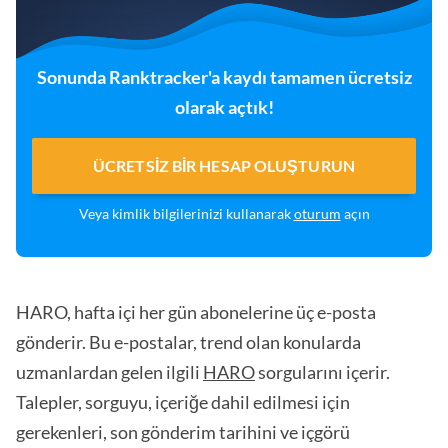
Sonunda Ranktracker'a kaydı tamamen ücretsiz
olarak açtık!
ÜCRETSIZ BIR HESAP OLUŞTURUN
Veya kimlik bilgilerinizi kullanarak
oturum
açın
HARO, hafta içi her gün abonelerine üç e-posta
gönderir. Bu e-postalar, trend olan konularda
uzmanlardan gelen ilgili
HARO
sorgularını içerir.
Talepler, sorguyu, içeriğe dahil edilmesi için
gerekenleri, son gönderim tarihini ve içgörü