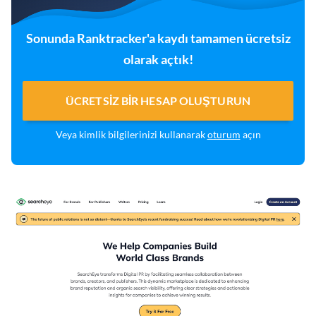
Sonunda Ranktracker'a kaydı tamamen ücretsiz
olarak açtık!
ÜCRETSIZ BIR HESAP OLUŞTURUN
Veya kimlik bilgilerinizi kullanarak
oturum
açın