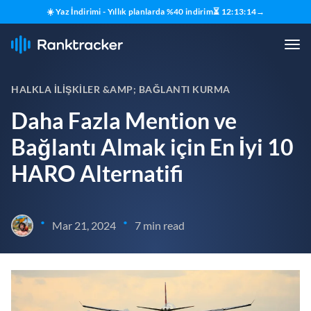
☀️ Yaz İndirimi - Yıllık planlarda %40 indirim
⏳
12
:
13
:
13
→
HALKLA İLIŞKILER &AMP; BAĞLANTI KURMA
Daha Fazla Mention ve
Bağlantı Almak için En İyi 10
HARO Alternatifi
•
•
Mar 21, 2024
7 min read