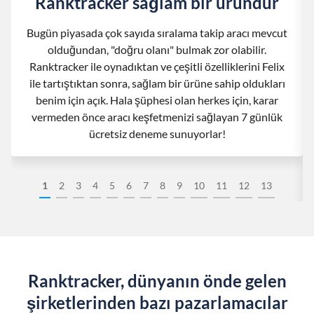
Ranktracker sağlam bir üründür
Bugün piyasada çok sayıda sıralama takip aracı mevcut
olduğundan, "doğru olanı" bulmak zor olabilir.
Ranktracker ile oynadıktan ve çeşitli özelliklerini Felix
ile tartıştıktan sonra, sağlam bir ürüne sahip oldukları
benim için açık. Hala şüphesi olan herkes için, karar
vermeden önce aracı keşfetmenizi sağlayan 7 günlük
ücretsiz deneme sunuyorlar!
1
2
3
4
5
6
7
8
9
10
11
12
13
Ranktracker, dünyanın önde gelen
şirketlerinden bazı pazarlamacılar