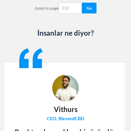
Jump to page
Go
İnsanlar ne diyor?
Slide 1 of 13
Vithurs
CEO, BlessedCBD