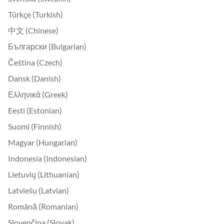
Türkçe (Turkish)
中文 (Chinese)
Български (Bulgarian)
Čeština (Czech)
Dansk (Danish)
Ελληνικά (Greek)
Eesti (Estonian)
Suomi (Finnish)
Magyar (Hungarian)
Indonesia (Indonesian)
Lietuvių (Lithuanian)
Latviešu (Latvian)
Română (Romanian)
Slovenčina (Slovak)