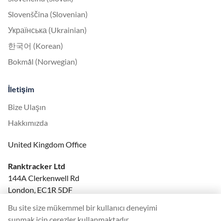
Slovenščina (Slovenian)
Українська (Ukrainian)
한국어 (Korean)
Bokmål (Norwegian)
İletişim
Bize Ulaşın
Hakkımızda
United Kingdom Office
Ranktracker Ltd
144A Clerkenwell Rd
London, EC1R 5DF
Company No: 08820809
Bu site size mükemmel bir kullanıcı deneyimi
felix@ranktracker.com
sunmak için çerezler kullanmaktadır.