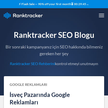
⚡ Flash Sale — 90% off your first month
⏳
00
:
29
:
44
→
Ranktracker SEO Blogu
Bir sonraki kampanyanız için SEO hakkında bilmeniz
gereken her şey
Ranktracker SEO Rehberini
kontrol etmeyi unutmayın
GOOGLE REKLAMLARI
İsveç Pazarında Google
Reklamları