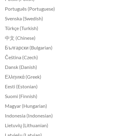
Português (Portuguese)
Svenska (Swedish)
Türkçe (Turkish)
中文 (Chinese)
Български (Bulgarian)
Čeština (Czech)
Dansk (Danish)
Ελληνικά (Greek)
Eesti (Estonian)
Suomi (Finnish)
Magyar (Hungarian)
Indonesia (Indonesian)
Lietuvių (Lithuanian)
Latviešu (Latvian)