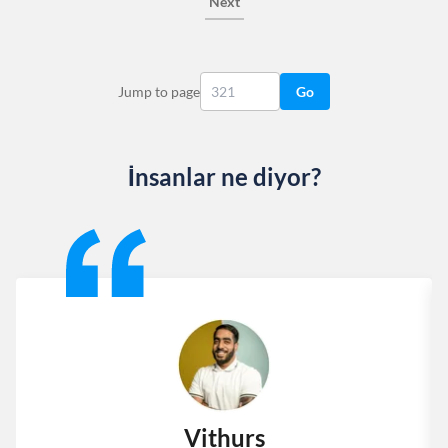
Next
Jump to page
Go
İnsanlar ne diyor?
Slide 1 of 13
Vithurs