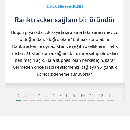
CEO, BlessedCBD
Ranktracker sağlam bir üründür
Bugün piyasada çok sayıda sıralama takip aracı mevcut
olduğundan, "doğru olanı" bulmak zor olabilir.
Ranktracker ile oynadıktan ve çeşitli özelliklerini Felix
ile tartıştıktan sonra, sağlam bir ürüne sahip oldukları
benim için açık. Hala şüphesi olan herkes için, karar
vermeden önce aracı keşfetmenizi sağlayan 7 günlük
ücretsiz deneme sunuyorlar!
1
2
3
4
5
6
7
8
9
10
11
12
13