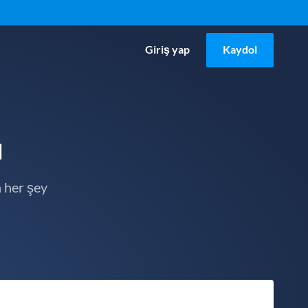
Giriş yap
Kaydol
u
 her şey