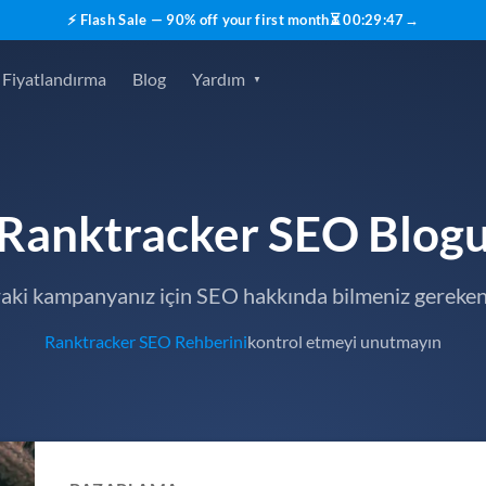
⚡ Flash Sale — 90% off your first month
⏳
00
:
29
:
45
→
Fiyatlandırma
Blog
Yardım
Ranktracker SEO Blog
raki kampanyanız için SEO hakkında bilmeniz gereken
Ranktracker SEO Rehberini
kontrol etmeyi unutmayın