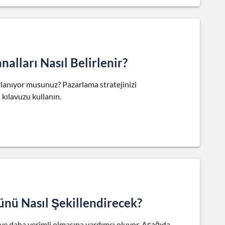
alları Nasıl Belirlenir?
rlanıyor musunuz? Pazarlama stratejinizi
 kılavuzu kullanın.
ünü Nasıl Şekillendirecek?
ı ve daha verimli olmasına yardımcı oluyor. Aşağıda