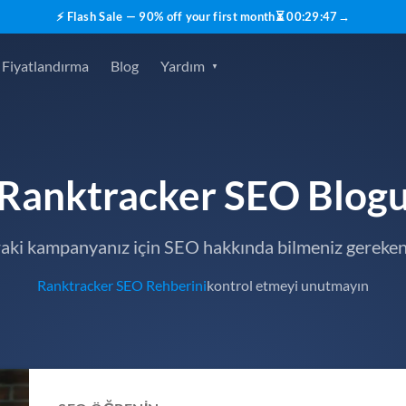
⚡ Flash Sale — 90% off your first month
⏳
00
:
29
:
45
→
Fiyatlandırma
Blog
Yardım
Ranktracker SEO Blog
raki kampanyanız için SEO hakkında bilmeniz gereken
Ranktracker SEO Rehberini
kontrol etmeyi unutmayın