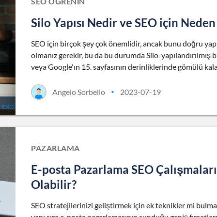
SEO ÖĞRENIN
Silo Yapısı Nedir ve SEO için Nede
SEO için birçok şey çok önemlidir, ancak bunu doğru yapm
olmanız gerekir, bu da bu durumda Silo-yapılandırılmış bi
veya Google'ın 15. sayfasının derinliklerinde gömülü kalab
Angelo Sorbello
2023-07-19
•
PAZARLAMA
E-posta Pazarlama SEO Çalışmaların
Olabilir?
SEO stratejilerinizi geliştirmek için ek teknikler mi bulm
yanı sıra e-posta pazarlamasının sunduğu geniş fırsatları