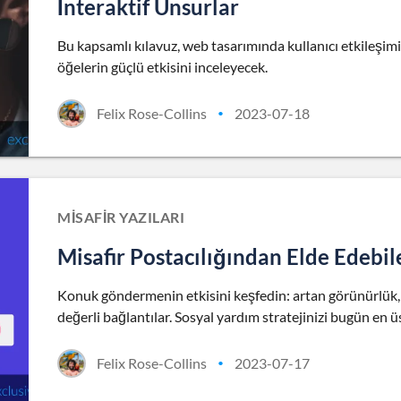
İnteraktif Unsurlar
Bu kapsamlı kılavuz, web tasarımında kullanıcı etkileşimin
öğelerin güçlü etkisini inceleyecek.
Felix Rose-Collins
2023-07-18
•
MISAFIR YAZILARI
Misafir Postacılığından Elde Edebil
Konuk göndermenin etkisini keşfedin: artan görünürlük, gü
değerli bağlantılar. Sosyal yardım stratejinizi bugün en ü
Felix Rose-Collins
2023-07-17
•