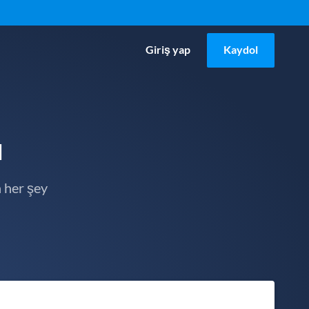
Giriş yap
Kaydol
u
 her şey