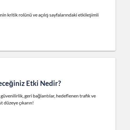
in kritik rolünü ve açılış sayfalarındaki etkileşimli
eceğiniz Etki Nedir?
venilirlik, geri bağlantılar, hedeflenen trafik ve
st düzeye çıkarın!