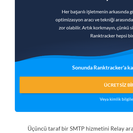
Her başarılı işletmenin arkasında g
optimizasyon aracı ve tekniği arasınd
zor olabilir. Artık korkmayın, çünkü s
Ranktracker hepsi b
Sonunda Ranktracker'a ka
ÜCRETSIZ B
Veya kimlik bilgil
Üçüncü taraf bir SMTP hizmetini Relay arac