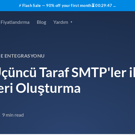
⚡ Flash Sale — 90% off your first month
⏳
00
:
29
:
46
→
Fiyatlandırma
Blog
Yardım
CE ENTEGRASYONU
Üçüncü Taraf SMTP'ler i
eri Oluşturma
9 min read