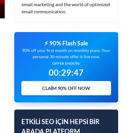
email marketing and the world of optimized
email communication.
⚡ 90% Flash Sale
90% off your first month on monthly plans. Your
personal 30-minute offer is live now.
OFFER ENDS IN:
00
:
29
:
46
CLAIM 90% OFF NOW
ETKILI SEO IÇIN HEPSI BIR
ARADA PLATFORM